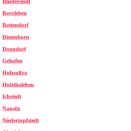
Bliederstedt
Borxleben
Bottendorf
Dietenborn
Donndorf
Gehofen
Holzsußra
Holzthaleben
Ichstedt
Nausitz
Niedertopfstedt