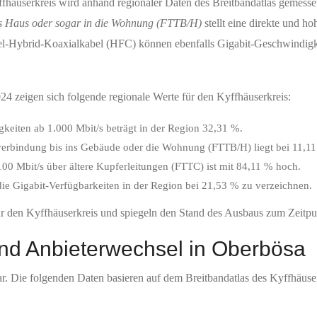
fhäuserkreis wird anhand regionaler Daten des Breitbandatlas gemesse
ns Haus oder sogar in die Wohnung (FTTB/H)
stellt eine direkte und h
-Hybrid-Koaxialkabel (HFC) können ebenfalls Gigabit-Geschwindigkei
4 zeigen sich folgende regionale Werte für den Kyffhäuserkreis:
keiten ab 1.000 Mbit/s beträgt in der Region 32,31 %.
rverbindung bis ins Gebäude oder die Wohnung (FTTB/H) liegt bei 11,1
00 Mbit/s über ältere Kupferleitungen (FTTC) ist mit 84,11 % hoch.
e Gigabit-Verfügbarkeiten in der Region bei 21,53 % zu verzeichnen.
für den Kyffhäuserkreis und spiegeln den Stand des Ausbaus zum Zeitp
 und Anbieterwechsel in Oberbösa
ar. Die folgenden Daten basieren auf dem Breitbandatlas des Kyffhäuse