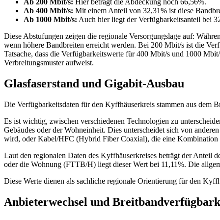
Ab 200 Mbit/s:
Hier beträgt die Abdeckung noch 66,56%.
Ab 400 Mbit/s:
Mit einem Anteil von 32,31% ist diese Bandbre
Ab 1000 Mbit/s:
Auch hier liegt der Verfügbarkeitsanteil bei 
Diese Abstufungen zeigen die regionale Versorgungslage auf: Während 
wenn höhere Bandbreiten erreicht werden. Bei 200 Mbit/s ist die Ver
Tatsache, dass die Verfügbarkeitswerte für 400 Mbit/s und 1000 Mbit
Verbreitungsmuster aufweist.
Glasfaserstand und Gigabit-Ausbau
Die Verfügbarkeitsdaten für den Kyffhäuserkreis stammen aus dem Br
Es ist wichtig, zwischen verschiedenen Technologien zu unterscheid
Gebäudes oder der Wohneinheit. Dies unterscheidet sich von anderen
wird, oder Kabel/HFC (Hybrid Fiber Coaxial), die eine Kombination 
Laut den regionalen Daten des Kyffhäuserkreises beträgt der Anteil d
oder die Wohnung (FTTB/H) liegt dieser Wert bei 11,11%. Die allg
Diese Werte dienen als sachliche regionale Orientierung für den Kyffh
Anbieterwechsel und Breitbandverfügbarke