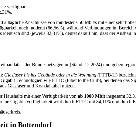
ite verfügbar.
32,31%.
alltägliche Anschlüsse von mindestens 50 Mbit/s mit einer sehr hohen 
fügbarkeit noch moderat (66,56%), während Verbindungen im Bereich vo
/s identisch sind (jeweils 32,31%), deutet darauf hin, dass der Ausbau
eitbandatlas der Bundesnetzagentur (Stand: 12.2024) und geben region
en:
Glasfaser bis ins Gebäude oder in die Wohnung
(FTTB/H) bezeichnet
 Gigabit-Technologien wie FTTC (Fiber to the Curb), bei denen das Si
aus Glasfaser und Koaxialkabel nutzen.
er Haushalte mit einer Verfügbarkeit von
ab 1000 Mbit
insgesamt 32,31
emeine Gigabit-Verfügbarkeit wird durch FTTC mit 84,11% und durch 
äuserkreis.
it in Bottendorf