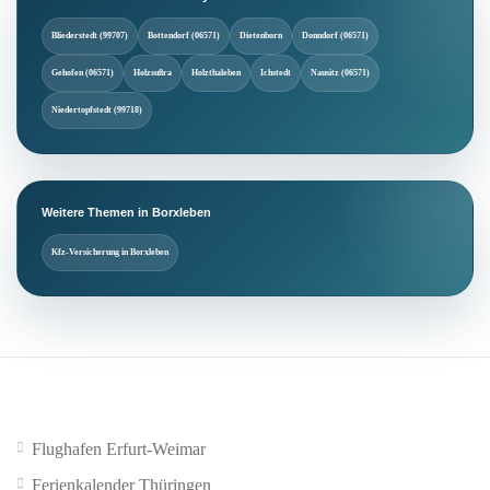
Bliederstedt (99707)
Bottendorf (06571)
Dietenborn
Donndorf (06571)
Gehofen (06571)
Holzsußra
Holzthaleben
Ichstedt
Nausitz (06571)
Niedertopfstedt (99718)
Weitere Themen in Borxleben
Kfz-Versicherung in Borxleben
Flughafen Erfurt-Weimar
Ferienkalender Thüringen