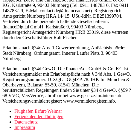
KG, Karlstraße 9, 90403 Nürnberg (Tel. 0911 148783-0, Fax 0911
148783-29, E-Mail contact.de@financeads.net). Registergericht
Amtsgericht Nürnberg HRA 14415, USt.-IdNr. DE251399704.
Vertreten durch die persönlich haftende Gesellschafterin:
financeDigital GmbH, Karlstraße 9, 90403 Nürnberg,
Registergericht Amtsgericht Nürnberg HRB 23019, diese vertreten
durch den Geschäftsführer Ralf Fischer.
Erlaubnis nach §34c Abs. 1 Gewerbeordnung, Aufsichtsbehörde:
Stadt Nürnberg, Ordnungsamt, Innerer Laufer Platz 3, 90403
Nürnberg
Erlaubnis nach §34d GewO: Die financeAds GmbH & Co. KG ist
Versicherungsmakler mit Erlaubnispflicht nach § 34d Abs. 1 GewO.
Registrierungsnummer: D-XQLT-GQ4ZP-78. IHK für München &
Oberbayern, Balanstr. 55-59, 81541 München. Die
berufsrechtlichen Regelungen finden Sie unter §34 d GewO, §§59 ?
68 VVG, VersVermV, abrufbar bei www.gesetze-im-internet.de.
Versicherungsvermittlerregister: www.vermittlerregister.info.
Flughafen Erfurt-Weimar
Ferienkalender Thüringen
Datenschutz
Impressum