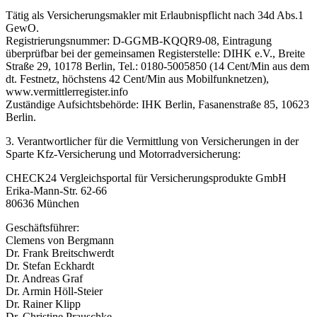
Tätig als Versicherungsmakler mit Erlaubnispflicht nach 34d Abs.1
GewO.
Registrierungsnummer: D-GGMB-KQQR9-08, Eintragung
überprüfbar bei der gemeinsamen Registerstelle: DIHK e.V., Breite
Straße 29, 10178 Berlin, Tel.: 0180-5005850 (14 Cent/Min aus dem
dt. Festnetz, höchstens 42 Cent/Min aus Mobilfunknetzen),
www.vermittlerregister.info
Zuständige Aufsichtsbehörde: IHK Berlin, Fasanenstraße 85, 10623
Berlin.
3. Verantwortlicher für die Vermittlung von Versicherungen in der
Sparte Kfz-Versicherung und Motorradversicherung:
CHECK24 Vergleichsportal für Versicherungsprodukte GmbH
Erika-Mann-Str. 62-66
80636 München
Geschäftsführer:
Clemens von Bergmann
Dr. Frank Breitschwerdt
Dr. Stefan Eckhardt
Dr. Andreas Graf
Dr. Armin Höll-Steier
Dr. Rainer Klipp
Dr. Christine Prauschke