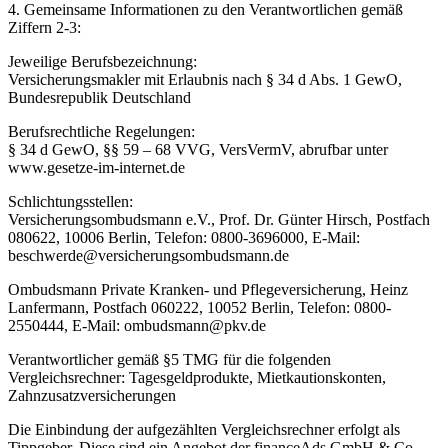
4. Gemeinsame Informationen zu den Verantwortlichen gemäß
Ziffern 2-3:
Jeweilige Berufsbezeichnung:
Versicherungsmakler mit Erlaubnis nach § 34 d Abs. 1 GewO,
Bundesrepublik Deutschland
Berufsrechtliche Regelungen:
§ 34 d GewO, §§ 59 – 68 VVG, VersVermV, abrufbar unter
www.gesetze-im-internet.de
Schlichtungsstellen:
Versicherungsombudsmann e.V., Prof. Dr. Günter Hirsch, Postfach
080622, 10006 Berlin, Telefon: 0800-3696000, E-Mail:
beschwerde@versicherungsombudsmann.de
Ombudsmann Private Kranken- und Pflegeversicherung, Heinz
Lanfermann, Postfach 060222, 10052 Berlin, Telefon: 0800-
2550444, E-Mail: ombudsmann@pkv.de
Verantwortlicher gemäß §5 TMG für die folgenden
Vergleichsrechner: Tagesgeldprodukte, Mietkautionskonten,
Zahnzusatzversicherungen
Die Einbindung der aufgezählten Vergleichsrechner erfolgt als
Tippgeber. Diese sind ein Angebot der financeAds GmbH & Co.