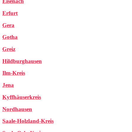
Eisenach
Erfurt
Gera
Gotha
Greiz
Hildburghausen
Ilm-Kreis
Jena
Kyffhäuserkreis
Nordhausen
Saale-Holzland-Kreis