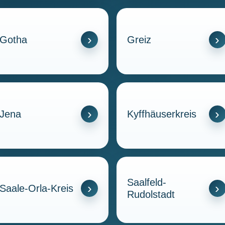
Gotha
Greiz
Jena
Kyffhäuserkreis
Saalfeld-
Saale-Orla-Kreis
Rudolstadt