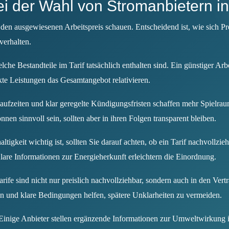
bei der Wahl von Stromanbietern i
uf den ausgewiesenen Arbeitspreis schauen. Entscheidend ist, wie sich P
verhalten.
lche Bestandteile im Tarif tatsächlich enthalten sind. Ein günstiger Arb
te Leistungen das Gesamtangebot relativieren.
ufzeiten und klar geregelte Kündigungsfristen schaffen mehr Spielrau
n sinnvoll sein, sollten aber in ihren Folgen transparent bleiben.
igkeit wichtig ist, sollten Sie darauf achten, ob ein Tarif nachvollz
are Informationen zur Energieherkunft erleichtern die Einordnung.
rife sind nicht nur preislich nachvollziehbar, sondern auch in den Vert
n und klare Bedingungen helfen, spätere Unklarheiten zu vermeiden.
inige Anbieter stellen ergänzende Informationen zur Umweltwirkung 