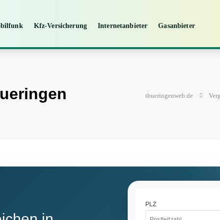
bilfunk
Kfz-Versicherung
Internetanbieter
Gasanbieter
hueringen
thueringenweb.de
Verg
ichen in