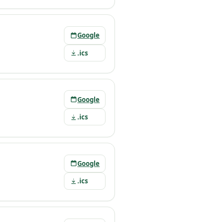
Google
.ics
Google
.ics
Google
.ics