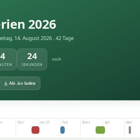
rien 2026
reitag, 14. August 2026 . 42 Tage
4
23
noch
NUTEN
SEKUNDEN
Als .ics laden
ov
Dez
Jan 27
Feb
März
Apr
Mai