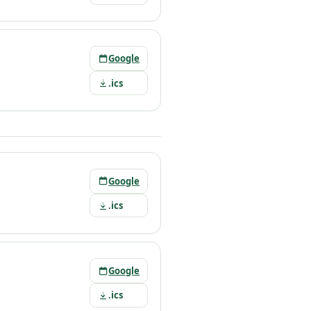
Google
.ics
Google
.ics
Google
.ics