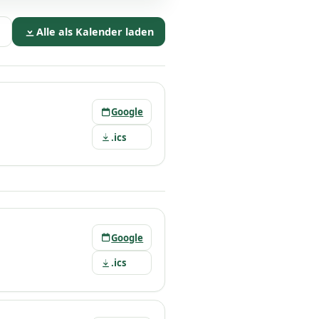
Alle als Kalender laden
Google
.ics
Google
.ics