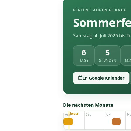
FERIEN LAUFEN GERADE
Sommerfe
Samstag, 4. Juli 2026 bis F
6
5
TAGE
STUNDEN
MI
In Google Kalender
Die nächsten Monate
Aug
Sep
Okt
N