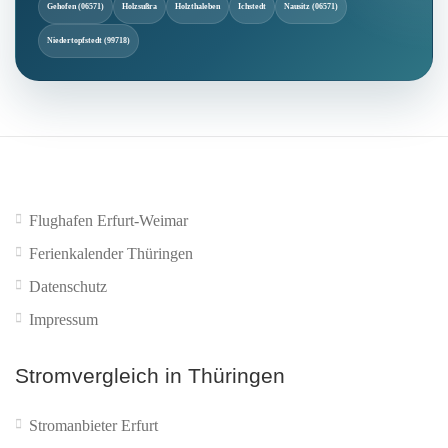
Gehofen (06571)
Holzsußra
Holzthaleben
Ichstedt
Nausitz (06571)
Niedertopfstedt (99718)
Flughafen Erfurt-Weimar
Ferienkalender Thüringen
Datenschutz
Impressum
Stromvergleich in Thüringen
Stromanbieter Erfurt