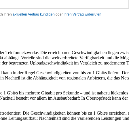
er Telefonnetzwerke. Die erreichbaren Geschwindigkeiten liegen zwisc
abhängt. Vorteile sind die weitverbreitete Verfügbarkeit und die Mögli
e der begrenzten Uploadgeschwindigkeit im Vergleich zu moderneren T
nd kann in der Regel Geschwindigkeiten von bis zu 1 Gbit/s liefern. D
n Nachteil ist die Abhängigkeit von regionalen Anbietern, die das Ne
se 1 Gbit/s bis mehrere Gigabit pro Sekunde – und ist nahezu lückenlo
 Nachteil besteht vor allem im Ausbaubedarf: In Obertopfstedt kann de
ätsorientiert. Die Geschwindigkeiten können bis zu 1 Gbit/s erreichen
n ohne Leitungsaufbau; Nachteilhaft sind die variierenden Leistungen 