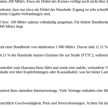
ens 200 Mbit/s. Etwa ein Drittel des Kreises verfügt noch nicht über 
deutet, dass nur etwa ein Drittel der Haushalte Zugang zu sehr schnel
bereits Gigabit‑Verbindungen sind.
0 bzw. 100 Mbit/s nahezu vollständig ausgebaut. Für höhere Bandbreite
00 Mbit/s liegt.
 mit einer Bandbreite von mindestens 1 000 Mbit/s. Davon sind 11,11 
84,11 % der Haushalte nutzen Glasfaser bis zur Straße (FTTC), währe
betreiber zum Hausanschluss führt und somit eine stabile, verlustfreie
alte erst über Kupferleitungen oder Koaxialkabel, was bei hoher Last
aufzeit Ihres aktuellen Internetvertrags. Viele Verträge enthalten ein
sichtlich Geschwindigkeit, Preis und Serviceleistungen. Achten Sie da