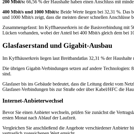
200 Mbit/s:
66,56 % der Haushalte haben einen Anschluss mit mindest
400 Mbit/s und 1000 Mbit/s:
Beide Werte liegen bei 32,31 %. Das be
und 1000 Mbit/s zeigt, dass die meisten dieser schnellen Anschlüsse 
Zusammengefasst: Im Kyffhaeuserkreis ist die Basisverbindung mit 5
Lücken vorhanden, wobei der Anteil bei 400 Mbit/s gleich dem bei 10
Glasfaserstand und Gigabit-Ausbau
Im Kyffhäuserkreis liegen laut Breitbandatlas 32,31 % der Haushalte
Die übrigen Gigabit‑Verbindungen setzen auf andere Technologien: 
sind.
Glasfaser bis ins Gebäude bedeutet, dass die Leitung direkt vom Netz
Glasfaser‑Verbindungen bis zur Straße oder über Kabel/HFC die Haush
Internet-Anbieterwechsel
Bevor Sie einen Anbieter wechseln, prüfen Sie zunächst die Vertragsl
ersten Monat nach Ablauf der Laufzeit.
Vergleichen Sie anschließend die Angebote verschiedener Anbieter hin
vertraglich zugesichenen Wert erreicht.