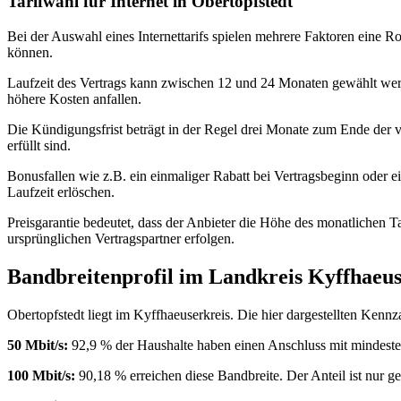
Tarifwahl für Internet in Obertopfstedt
Bei der Auswahl eines Internettarifs spielen mehrere Faktoren eine R
können.
Laufzeit des Vertrags kann zwischen 12 und 24 Monaten gewählt werde
höhere Kosten anfallen.
Die Kündigungsfrist beträgt in der Regel drei Monate zum Ende der
erfüllt sind.
Bonusfallen wie z.B. ein einmaliger Rabatt bei Vertragsbeginn oder ei
Laufzeit erlöschen.
Preisgarantie bedeutet, dass der Anbieter die Höhe des monatlichen T
ursprünglichen Vertragspartner erfolgen.
Bandbreitenprofil im Landkreis Kyffhaeus
Obertopfstedt liegt im Kyffhaeuserkreis. Die hier dargestellten Kenn
50 Mbit/s:
92,9 % der Haushalte haben einen Anschluss mit mindesten
100 Mbit/s:
90,18 % erreichen diese Bandbreite. Der Anteil ist nur ger