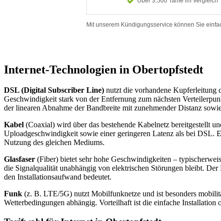
Internet-Technologien in Obertopfstedt
DSL (Digital Subscriber Line)
nutzt die vorhandene Kupferleitung d
Geschwindigkeit stark von der Entfernung zum nächsten Verteilerpunkt 
der linearen Abnahme der Bandbreite mit zunehmender Distanz sowi
Kabel
(Coaxial) wird über das bestehende Kabelnetz bereitgestellt u
Uploadgeschwindigkeit sowie einer geringeren Latenz als bei DSL. Ei
Nutzung des gleichen Mediums.
Glasfaser
(Fiber) bietet sehr hohe Geschwindigkeiten – typischerwei
die Signalqualität unabhängig von elektrischen Störungen bleibt. Der
den Installationsaufwand bedeutet.
Funk
(z. B. LTE/5G) nutzt Mobilfunknetze und ist besonders mobilit
Wetterbedingungen abhängig. Vorteilhaft ist die einfache Installatio