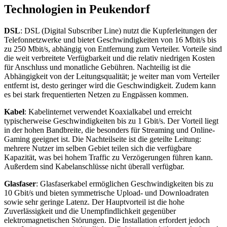
Technologien in Peukendorf
DSL
: DSL (Digital Subscriber Line) nutzt die Kupferleitungen der
Telefonnetzwerke und bietet Geschwindigkeiten von 16 Mbit/s bis
zu 250 Mbit/s, abhängig von Entfernung zum Verteiler. Vorteile sind
die weit verbreitete Verfügbarkeit und die relativ niedrigen Kosten
für Anschluss und monatliche Gebühren. Nachteilig ist die
Abhängigkeit von der Leitungsqualität; je weiter man vom Verteiler
entfernt ist, desto geringer wird die Geschwindigkeit. Zudem kann
es bei stark frequentierten Netzen zu Engpässen kommen.
Kabel
: Kabelinternet verwendet Koaxialkabel und erreicht
typischerweise Geschwindigkeiten bis zu 1 Gbit/s. Der Vorteil liegt
in der hohen Bandbreite, die besonders für Streaming und Online-
Gaming geeignet ist. Die Nachteilseite ist die geteilte Leitung:
mehrere Nutzer im selben Gebiet teilen sich die verfügbare
Kapazität, was bei hohem Traffic zu Verzögerungen führen kann.
Außerdem sind Kabelanschlüsse nicht überall verfügbar.
Glasfaser
: Glasfaserkabel ermöglichen Geschwindigkeiten bis zu
10 Gbit/s und bieten symmetrische Upload- und Downloadraten
sowie sehr geringe Latenz. Der Hauptvorteil ist die hohe
Zuverlässigkeit und die Unempfindlichkeit gegenüber
elektromagnetischen Störungen. Die Installation erfordert jedoch