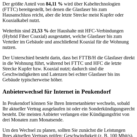
Der größte Anteil von
84,11 %
wird über Kabeltechnologien
(FTTC) bereitgestellt, bei denen die Glasfaser bis zum
Hausanschluss reicht, aber die letzte Strecke meist Kupfer oder
Koaxialkabel nutzt.
Weiterhin sind
21,53 %
der Haushalte mit HFC‑Verbindungen
(Hybrid Fiber Coaxial) ausgestattet, welche Glasfaser bis zum
Verteiler im Gebäude und anschließend Koaxial für die Wohnung
nutzen.
Der Unterschied besteht darin, dass bei FTTB/H die Glasfaser direkt
in die Wohnung führt, während bei FTTC und HFC die letzte
Strecke Kupfer bzw. Koaxial nutzt; dadurch sind die
Geschwindigkeiten und Latenzen bei echter Glasfaser bis ins
Gebäude typischerweise höher.
Anbieterwechsel für Internet in Peukendorf
In Peukendorf können Sie Ihren Internetanbieter wechseln, sobald
Ihr aktueller Vertrag ausgelaufen ist oder ein Sonderkündigungsrecht
besteht. Die meisten Anbieter verlangen eine Kündigungsfrist von
drei Monaten zum Monatsende.
Um den Wechsel zu planen, sollten Sie zunächst die Leistungen
Ihres aktuellen Vertrags prüfen: Geschwindigkeit (z. B. 100 Mbit/s),