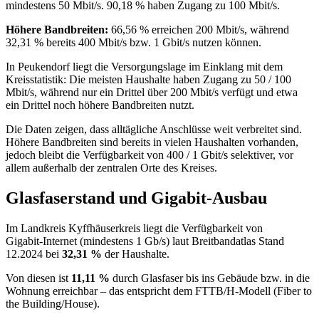
mindestens 50 Mbit/s. 90,18 % haben Zugang zu 100 Mbit/s.
Höhere Bandbreiten:
66,56 % erreichen 200 Mbit/s, während
32,31 % bereits 400 Mbit/s bzw. 1 Gbit/s nutzen können.
In Peukendorf liegt die Versorgungslage im Einklang mit dem
Kreisstatistik: Die meisten Haushalte haben Zugang zu 50 / 100
Mbit/s, während nur ein Drittel über 200 Mbit/s verfügt und etwa
ein Drittel noch höhere Bandbreiten nutzt.
Die Daten zeigen, dass alltägliche Anschlüsse weit verbreitet sind.
Höhere Bandbreiten sind bereits in vielen Haushalten vorhanden,
jedoch bleibt die Verfügbarkeit von 400 / 1 Gbit/s selektiver, vor
allem außerhalb der zentralen Orte des Kreises.
Glasfaserstand und Gigabit-Ausbau
Im Landkreis Kyffhäuserkreis liegt die Verfügbarkeit von
Gigabit‑Internet (mindestens 1 Gb/s) laut Breitbandatlas Stand
12.2024 bei
32,31 %
der Haushalte.
Von diesen ist
11,11 %
durch Glasfaser bis ins Gebäude bzw. in die
Wohnung erreichbar – das entspricht dem FTTB/H‑Modell (Fiber to
the Building/House).