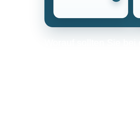
Worauf sollten Sie bei
Die Auswahl eines Gasvertrags erfordert ei
Verbraucher im Landkreis Gotha relevant s
Vertragslaufzeit
Typische Laufzeiten liegen zwischen zwölf
Fristen Flexibilität ermöglichen. Bei eine
automatische Vertragsverlängerung vorgese
Tarifstruktur
Tarife gliedern sich häufig in Grundpreis
berechnet wird. Manche Anbieter bieten Sta