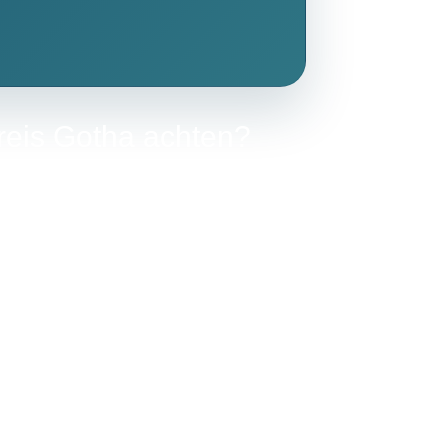
kreis Gotha achten?
 zentrale Kriterien erläutert, die für
Preisstabilität bieten, während kürzere
rbraucher sollten prüfen, ob eine
hrend der Verbrauchspreis pro Kubikmeter
 zu verstehen, welche Preisbestandteile im