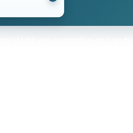
 der Wahl von gastarifen im Land
ne sorgfältige Abwägung mehrerer Faktoren. Im Folgenden werden
ind.
 und vierundzwanzig Monaten. Eine längere Bindungsfrist kann 
r Verlängerung lohnt sich die Prüfung von Kündigungsfristen. Ve
hen ist.
 und Verbrauchspreis. Der Grundpreis deckt feste Kosten ab, wä
ffelpreise an, die bei höherem Verbrauch sinken. Es ist wichtig