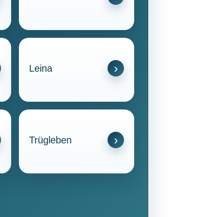
Leina
Trügleben