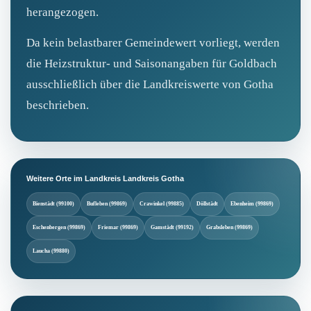
herangezogen.
Da kein belastbarer Gemeindewert vorliegt, werden
die Heizstruktur- und Saisonangaben für Goldbach
ausschließlich über die Landkreiswerte von Gotha
beschrieben.
Weitere Orte im Landkreis Landkreis Gotha
Bienstädt (99100)
Bufleben (99869)
Crawinkel (99885)
Döllstädt
Ebenheim (99869)
Eschenbergen (99869)
Friemar (99869)
Gamstädt (99192)
Grabsleben (99869)
Laucha (99880)