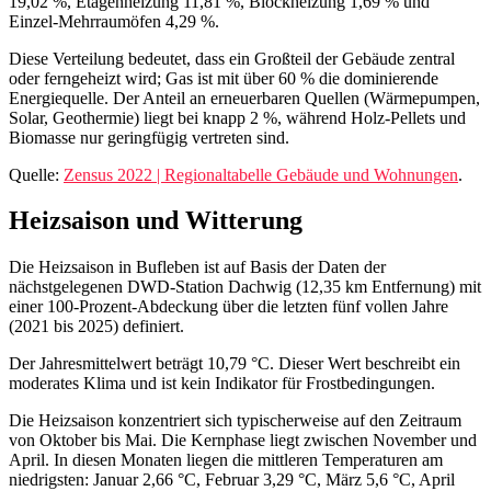
19,02 %, Etagenheizung 11,81 %, Blockheizung 1,69 % und
Einzel‑Mehrraumöfen 4,29 %.
Diese Verteilung bedeutet, dass ein Großteil der Gebäude zentral
oder ferngeheizt wird; Gas ist mit über 60 % die dominierende
Energiequelle. Der Anteil an erneuerbaren Quellen (Wärmepumpen,
Solar, Geothermie) liegt bei knapp 2 %, während Holz‑Pellets und
Biomasse nur geringfügig vertreten sind.
Quelle:
Zensus 2022 | Regionaltabelle Gebäude und Wohnungen
.
Heizsaison und Witterung
Die Heizsaison in Bufleben ist auf Basis der Daten der
nächstgelegenen DWD-Station Dachwig (12,35 km Entfernung) mit
einer 100‑Prozent‑Abdeckung über die letzten fünf vollen Jahre
(2021 bis 2025) definiert.
Der Jahresmittelwert beträgt 10,79 °C. Dieser Wert beschreibt ein
moderates Klima und ist kein Indikator für Frostbedingungen.
Die Heizsaison konzentriert sich typischerweise auf den Zeitraum
von Oktober bis Mai. Die Kernphase liegt zwischen November und
April. In diesen Monaten liegen die mittleren Temperaturen am
niedrigsten: Januar 2,66 °C, Februar 3,29 °C, März 5,6 °C, April