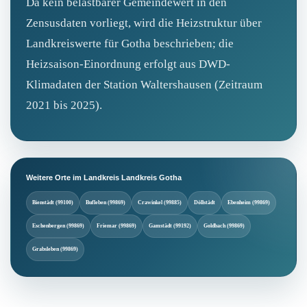
Da kein belastbarer Gemeindewert in den
Zensusdaten vorliegt, wird die Heizstruktur über
Landkreiswerte für Gotha beschrieben; die
Heizsaison-Einordnung erfolgt aus DWD-
Klimadaten der Station Waltershausen (Zeitraum
2021 bis 2025).
Weitere Orte im Landkreis Landkreis Gotha
Bienstädt (99100)
Bufleben (99869)
Crawinkel (99885)
Döllstädt
Ebenheim (99869)
Eschenbergen (99869)
Friemar (99869)
Gamstädt (99192)
Goldbach (99869)
Grabsleben (99869)