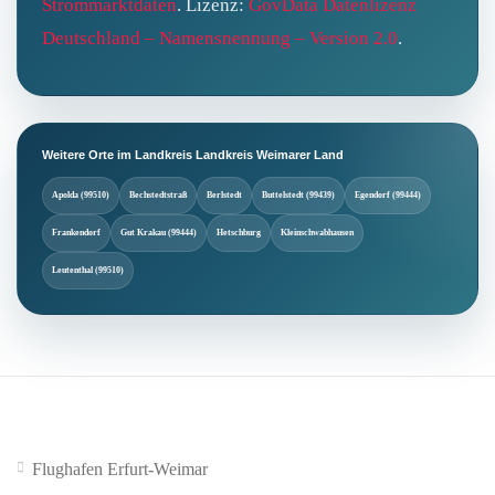
Strommarktdaten
. Lizenz:
GovData Datenlizenz
Deutschland – Namensnennung – Version 2.0
.
Weitere Orte im Landkreis Landkreis Weimarer Land
Apolda (99510)
Bechstedtstraß
Berlstedt
Buttelstedt (99439)
Egendorf (99444)
Frankendorf
Gut Krakau (99444)
Hetschburg
Kleinschwabhausen
Leutenthal (99510)
Flughafen Erfurt-Weimar