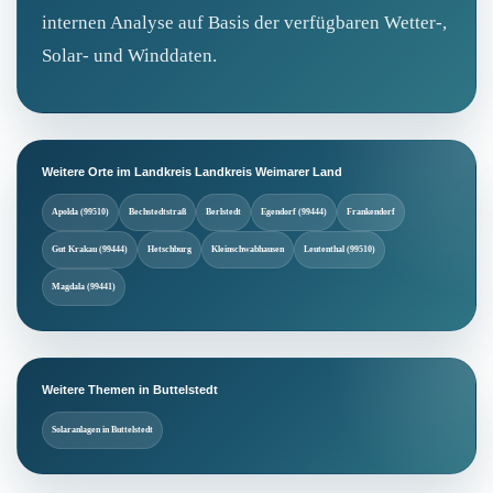
internen Analyse auf Basis der verfügbaren Wetter-,
Solar- und Winddaten.
Weitere Orte im Landkreis Landkreis Weimarer Land
Apolda (99510)
Bechstedtstraß
Berlstedt
Egendorf (99444)
Frankendorf
Gut Krakau (99444)
Hetschburg
Kleinschwabhausen
Leutenthal (99510)
Magdala (99441)
Weitere Themen in Buttelstedt
Solaranlagen in Buttelstedt