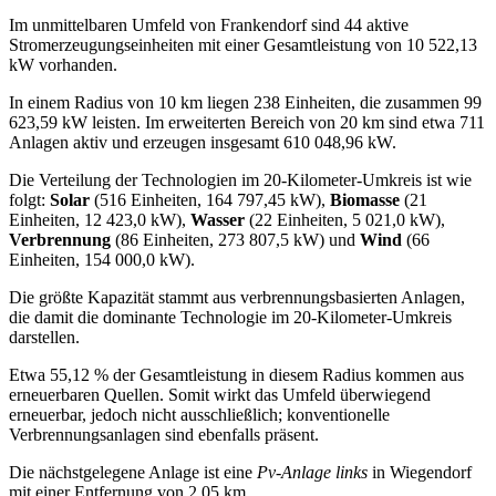
Im unmittelbaren Umfeld von Frankendorf sind 44 aktive
Stromerzeugungseinheiten mit einer Gesamtleistung von 10 522,13
kW vorhanden.
In einem Radius von 10 km liegen 238 Einheiten, die zusammen 99
623,59 kW leisten. Im erweiterten Bereich von 20 km sind etwa 711
Anlagen aktiv und erzeugen insgesamt 610 048,96 kW.
Die Verteilung der Technologien im 20‑Kilometer‑Umkreis ist wie
folgt:
Solar
(516 Einheiten, 164 797,45 kW),
Biomasse
(21
Einheiten, 12 423,0 kW),
Wasser
(22 Einheiten, 5 021,0 kW),
Verbrennung
(86 Einheiten, 273 807,5 kW) und
Wind
(66
Einheiten, 154 000,0 kW).
Die größte Kapazität stammt aus verbrennungsbasierten Anlagen,
die damit die dominante Technologie im 20‑Kilometer‑Umkreis
darstellen.
Etwa 55,12 % der Gesamtleistung in diesem Radius kommen aus
erneuerbaren Quellen. Somit wirkt das Umfeld überwiegend
erneuerbar, jedoch nicht ausschließlich; konventionelle
Verbrennungsanlagen sind ebenfalls präsent.
Die nächstgelegene Anlage ist eine
Pv‑Anlage links
in Wiegendorf
mit einer Entfernung von 2,05 km.