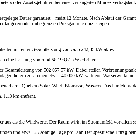
eters oder Zusatzgebühren bei einer verlängerten Mindestvertragslaufze
estgelegte Dauer garantiert – meist 12 Monate. Nach Ablauf der Garanti
ner längeren oder unbegrenzten Preisgarantie umzusteigen.
iten mit einer Gesamtleistung von ca. 5 242,85 kW aktiv.
men eine Leistung von rund 58 198,81 kW erbringen.
ner Gesamtleistung von 502 057,57 kW. Dabei stellen Verbrennungsanl
Anlagen liefern zusammen etwa 140 000 kW, während Wasserwerke nur 
uerbaren Quellen (Solar, Wind, Biomasse, Wasser). Das Umfeld wirkt 
, 1,13 km entfernt.
ker aus als die Windwerte. Der Raum wirkt im Stromumfeld vor allem so
tunden und etwa 125 sonnige Tage pro Jahr. Der spezifische Ertrag bet