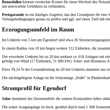
Bonusfallen
können versteckte Kosten für einen Wechsel des Netzanbi
um unerwartete Gebühren zu verhindern.
Preisgarantie
ist ein häufiges Angebot, das den Grundpreis für eine f
Vertragsbedingungen genau zu prüfen und ggf. auf einen Tarif mit ei
Erzeugungsumfeld im Raum
Im Umkreis von 5 km um Egendorf sind etwa 26 Stromerzeugungseinhe
In einem Radius von 10 km liegen weitere 112 Einheiten, die zusam
Der erweiterte Umkreis bis zu 20 km umfasst ca. 618 Anlagen mit ei
gefolgt von Wind (17 Einheiten, 51 600 kW). Solar‑ und Biomasse‑
Etwa 39,24 % der Gesamtleistung im 20 km Umkreis stammen aus erne
Die nächstgelegene Anlage ist die Solaranlage „Halle“ in Blankenhain
Stromprofil für Egendorf
Solar
dominiert das Stromumfeld: die solaren Kennzahlen fallen stär
Die solare Ausgangslage ist hoch, gestützt durch rund 1 568 Sonnens