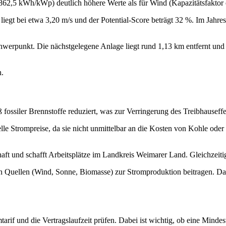
 862,5 kWh/kWp) deutlich höhere Werte als für Wind (Kapazitätsfaktor 
 liegt bei etwa 3,20 m/s und der Potential‑Score beträgt 32 %. Im Jahre
hwerpunkt. Die nächstgelegene Anlage liegt rund 1,13 km entfernt un
h.
ssiler Brennstoffe reduziert, was zur Verringerung des Treibhauseffek
elle Strompreise, da sie nicht unmittelbar an die Kosten von Kohle ode
aft und schafft Arbeitsplätze im Landkreis Weimarer Land. Gleichzeitig
Quellen (Wind, Sonne, Biomasse) zur Stromproduktion beitragen. Das 
arif und die Vertragslaufzeit prüfen. Dabei ist wichtig, ob eine Minde