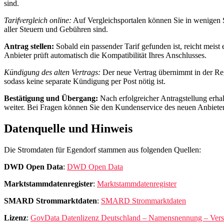
sind.
Tarifvergleich online:
Auf Vergleichsportalen können Sie in wenigen Sc
aller Steuern und Gebühren sind.
Antrag stellen:
Sobald ein passender Tarif gefunden ist, reicht mei
Anbieter prüft automatisch die Kompatibilität Ihres Anschlusses.
Kündigung des alten Vertrags:
Der neue Vertrag übernimmt in der Reg
sodass keine separate Kündigung per Post nötig ist.
Bestätigung und Übergang:
Nach erfolgreicher Antragstellung erhal
weiter. Bei Fragen können Sie den Kundenservice des neuen Anbieters
Datenquelle und Hinweis
Die Stromdaten für Egendorf stammen aus folgenden Quellen:
DWD Open Data
:
DWD Open Data
Marktstammdatenregister
:
Marktstammdatenregister
SMARD Strommarktdaten
:
SMARD Strommarktdaten
Lizenz
:
GovData Datenlizenz Deutschland – Namensnennung – Vers