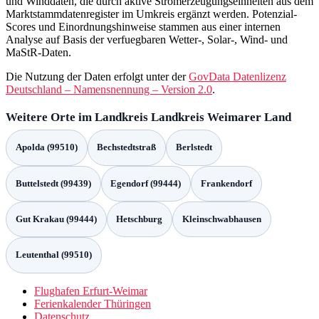
und Winddaten, die durch aktive Stromerzeugungseinheiten aus dem
Marktstammdatenregister im Umkreis ergänzt werden. Potenzial-
Scores und Einordnungshinweise stammen aus einer internen
Analyse auf Basis der verfuegbaren Wetter-, Solar-, Wind- und
MaStR-Daten.
Die Nutzung der Daten erfolgt unter der
GovData Datenlizenz
Deutschland – Namensnennung – Version 2.0
.
Weitere Orte im Landkreis Landkreis Weimarer Land
Apolda (99510)
Bechstedtstraß
Berlstedt
Buttelstedt (99439)
Egendorf (99444)
Frankendorf
Gut Krakau (99444)
Hetschburg
Kleinschwabhausen
Leutenthal (99510)
Flughafen Erfurt-Weimar
Ferienkalender Thüringen
Datenschutz