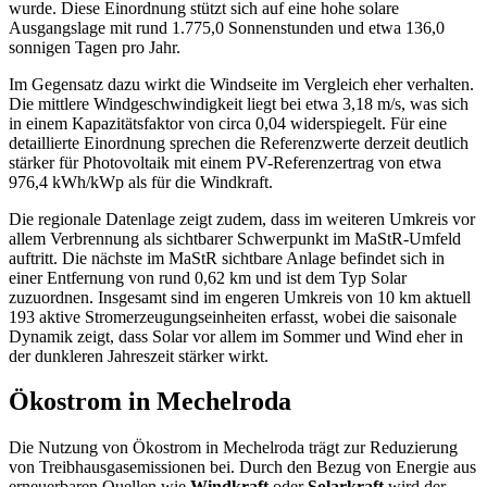
wurde. Diese Einordnung stützt sich auf eine hohe solare
Ausgangslage mit rund 1.775,0 Sonnenstunden und etwa 136,0
sonnigen Tagen pro Jahr.
Im Gegensatz dazu wirkt die Windseite im Vergleich eher verhalten.
Die mittlere Windgeschwindigkeit liegt bei etwa 3,18 m/s, was sich
in einem Kapazitätsfaktor von circa 0,04 widerspiegelt. Für eine
detaillierte Einordnung sprechen die Referenzwerte derzeit deutlich
stärker für Photovoltaik mit einem PV-Referenzertrag von etwa
976,4 kWh/kWp als für die Windkraft.
Die regionale Datenlage zeigt zudem, dass im weiteren Umkreis vor
allem Verbrennung als sichtbarer Schwerpunkt im MaStR-Umfeld
auftritt. Die nächste im MaStR sichtbare Anlage befindet sich in
einer Entfernung von rund 0,62 km und ist dem Typ Solar
zuzuordnen. Insgesamt sind im engeren Umkreis von 10 km aktuell
193 aktive Stromerzeugungseinheiten erfasst, wobei die saisonale
Dynamik zeigt, dass Solar vor allem im Sommer und Wind eher in
der dunkleren Jahreszeit stärker wirkt.
Ökostrom in Mechelroda
Die Nutzung von Ökostrom in Mechelroda trägt zur Reduzierung
von Treibhausgasemissionen bei. Durch den Bezug von Energie aus
erneuerbaren Quellen wie
Windkraft
oder
Solarkraft
wird der