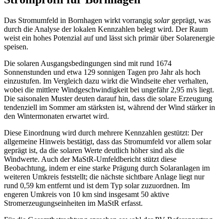
Das Stromumfeld in Bornhagen wirkt vorrangig
solar
geprägt, was
durch die Analyse der lokalen Kennzahlen belegt wird. Der Raum
weist ein hohes Potenzial auf und lässt sich primär über Solarenergie
speisen.
Die solaren Ausgangsbedingungen sind mit rund 1674
Sonnenstunden und etwa 129 sonnigen Tagen pro Jahr als hoch
einzustufen. Im Vergleich dazu wirkt die Windseite eher verhalten,
wobei die mittlere Windgeschwindigkeit bei ungefähr 2,95 m/s liegt.
Die saisonalen Muster deuten darauf hin, dass die solare Erzeugung
tendenziell im Sommer am stärksten ist, während der Wind stärker in
den Wintermonaten erwartet wird.
Diese Einordnung wird durch mehrere Kennzahlen gestützt: Der
allgemeine Hinweis bestätigt, dass das Stromumfeld vor allem solar
geprägt ist, da die solaren Werte deutlich höher sind als die
Windwerte. Auch der MaStR-Umfeldbericht stützt diese
Beobachtung, indem er eine starke Prägung durch Solaranlagen im
weiteren Umkreis feststellt; die nächste sichtbare Anlage liegt nur
rund 0,59 km entfernt und ist dem Typ solar zuzuordnen. Im
engeren Umkreis von 10 km sind insgesamt 50 aktive
Stromerzeugungseinheiten im MaStR erfasst.