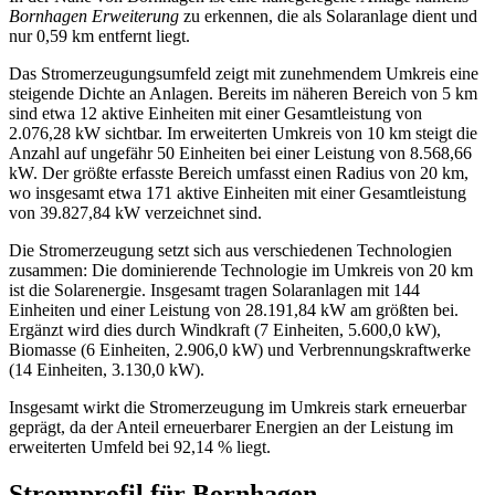
Bornhagen Erweiterung
zu erkennen, die als Solaranlage dient und
nur 0,59 km entfernt liegt.
Das Stromerzeugungsumfeld zeigt mit zunehmendem Umkreis eine
steigende Dichte an Anlagen. Bereits im näheren Bereich von 5 km
sind etwa 12 aktive Einheiten mit einer Gesamtleistung von
2.076,28 kW sichtbar. Im erweiterten Umkreis von 10 km steigt die
Anzahl auf ungefähr 50 Einheiten bei einer Leistung von 8.568,66
kW. Der größte erfasste Bereich umfasst einen Radius von 20 km,
wo insgesamt etwa 171 aktive Einheiten mit einer Gesamtleistung
von 39.827,84 kW verzeichnet sind.
Die Stromerzeugung setzt sich aus verschiedenen Technologien
zusammen: Die dominierende Technologie im Umkreis von 20 km
ist die Solarenergie. Insgesamt tragen Solaranlagen mit 144
Einheiten und einer Leistung von 28.191,84 kW am größten bei.
Ergänzt wird dies durch Windkraft (7 Einheiten, 5.600,0 kW),
Biomasse (6 Einheiten, 2.906,0 kW) und Verbrennungskraftwerke
(14 Einheiten, 3.130,0 kW).
Insgesamt wirkt die Stromerzeugung im Umkreis stark erneuerbar
geprägt, da der Anteil erneuerbarer Energien an der Leistung im
erweiterten Umfeld bei 92,14 % liegt.
Stromprofil für Bornhagen