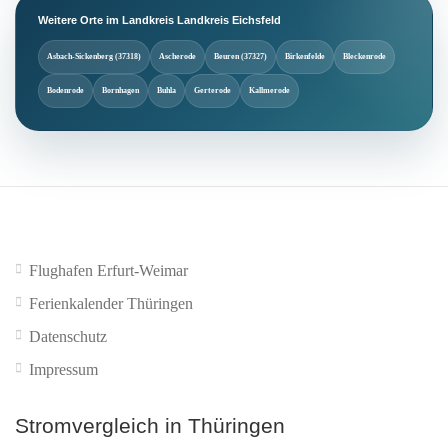
Weitere Orte im Landkreis Landkreis Eichsfeld
Asbach-Sickenberg (37318)
Ascherode
Beuren (37327)
Birkenfelde
Bleckenrode
Bodenrode
Bornhagen
Buhla
Gerterode
Kallmerode
Flughafen Erfurt-Weimar
Ferienkalender Thüringen
Datenschutz
Impressum
Stromvergleich in Thüringen