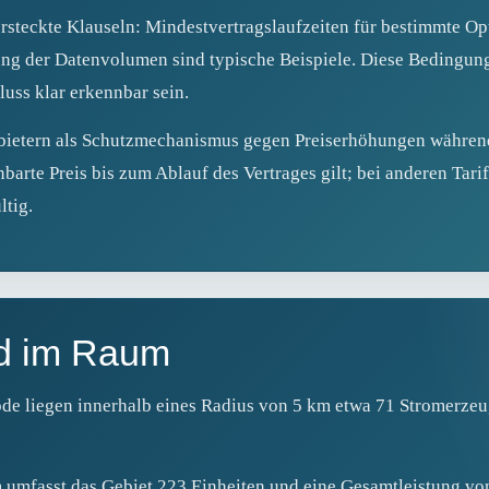
ersteckte Klauseln: Mindestvertragslaufzeiten für bestimmte 
ung der Datenvolumen sind typische Beispiele. Diese Bedingun
luss klar erkennbar sein.
bietern als Schutzmechanismus gegen Preiserhöhungen während
nbarte Preis bis zum Ablauf des Vertrages gilt; bei anderen Tarif
ltig.
d im Raum
e liegen innerhalb eines Radius von 5 km etwa 71 Stromerzeugu
 umfasst das Gebiet 223 Einheiten und eine Gesamtleistung vo