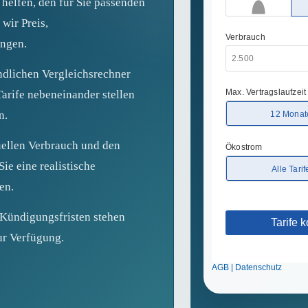
 helfen, den für Sie passenden
wir Preis,
ungen.
ndlichen Vergleichsrechner
arife nebeneinander stellen
n.
uellen Verbrauch und den
ie eine realistische
en.
 Kündigungsfristen stehen
ur Verfügung.