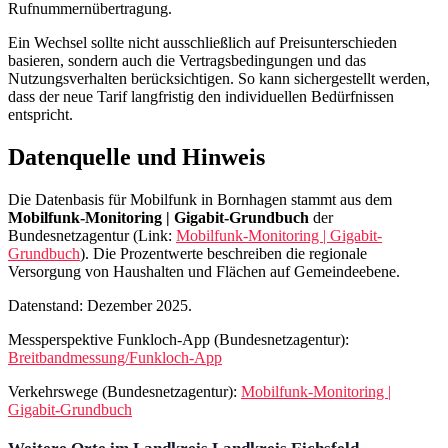
Die Werte zeigen, dass 5G‑Standalone bereits eine sichtbare Rolle in
der Region spielt. Es handelt sich um die weiterentwickelte Variante
von 5G, die auf einer eigenständigen Netzstruktur basiert und somit
zusätzliche Kapazität bietet.
Mobilfunk entlang wichtiger
Verkehrswege
In Bornhagen im Landkreis Eichsfeld ist die Mobilfunkversorgung
entlang wichtiger Verkehrswege insgesamt sehr gut. Der aktuelle
Stand aus Dezember 2025 zeigt, dass Autobahnen besser versorgt
sind als Kreisstraßen.
Die Schienenwege mit einer Länge von 63,2 km weisen eine
Abdeckung von 100 % für 2G und 4G sowie 99,88 % für 5G und
5G-Standalone auf; die grauen Flecken betragen 5,75 %. Die
Autobahnen (42,32 km) sind in allen Kategorien vollständig
abgedeckt – nur 0,44 % der Strecke liegt in grauen Bereichen.
Bundesstraßen mit 45,16 km erreichen eine 5G- und 5G-
Standalone-Abdeckung von 99,35 %; die grauen Flecken machen
4,43 % aus. Landes‑ und Staatsstrassen (371,75 km) haben 97,14 %
für 5G/5G-Standalone; hier liegen 12,3 % der Strecke in grauen und
1,39 % in weißen Bereichen.