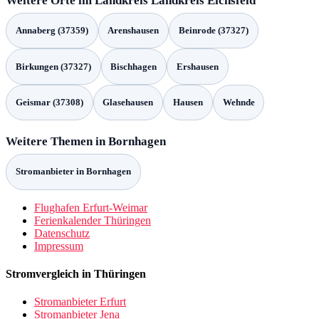
Kreisstraßen mit 179,83 km erreichen eine 5G‑ bzw. 5G-
Standalone‑Abdeckung von 95,6 %; die grauen Flecken betragen
14,66 %, während weiße Bereiche 3,27 % ausmachen.
Graue Flecken sind Stellen, in denen die Mobilfunkabdeckung unter
dem Standardwert von 95 % liegt; weiße Flecken weisen eine noch
stärkere Unterversorgung mit weniger als 90 % auf.
Mobilfunk-Monitoring | Gigabit-Grundbuch
Graue und weisse Flecken
In Bornhagen betrifft die Zahl der Haushalte mit grauen Flecken
61,68 %. Das bedeutet, dass mehr als drei Viertel der Haushalte in
Bereichen leben, in denen die mobile Breitbandversorgung
eingeschränkt ist. Für weiße Flecken liegt der Anteil bei 0,31 %,
was zeigt, dass nur ein sehr kleiner Teil der Haushalte keine
belastbare Versorgung hat.
Die Flächenwerte geben an, wie viel Prozent der gesamten Fläche
von grauen Flecken abgedeckt wird – hier 31,78 %. Weiße Flecken
bedecken 2,41 % der Fläche. Der Unterschied zwischen den
Haushalt- und Flächenwerten liegt darin, dass die Haushalte mehr
Anschlüsse betreffen als die reine Flächenbetrachtung vermuten