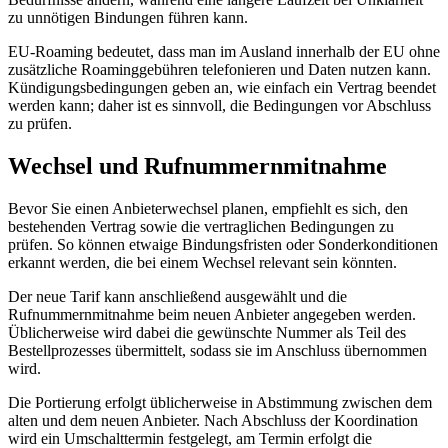
Bei den Messungen liegen etwa 1,9 % der Punkte ohne Netz, 0,5 %
mit 2G, 53,7 % mit 4G und 43,9 % mit 5G. Unter den Messungen
weisen die Netzbetreiber unterschiedliche Anteile auf, wobei
Telekom mit etwa 60,1 % 4G und 37,2 % 5G hervortritt.
Diese Messperspektive ersetzt keine adressgenaue Zusage für jede
einzelne Adresse in Bornhagen. Quelle:
Breitbandmessung/Funkloch-App
.
5G-Stand in Bornhagen
In Bornhagen ist die 5G-Abdeckung für Haushalte nahezu
vollständig. Laut den Daten beträgt der Anteil der Haushalte mit 5G
100 % und auch bei der weiterentwickelten Variante 5G‑Standalone
liegt er bei 100 %. Das bedeutet, dass jeder Haushalt in der
Gemeinde Zugang zu 5G hat.
Für die Flächenabdeckung erreicht 5G einen Wert von 95,33 % und
dieselbe Prozentzahl gilt für 5G‑Standalone. Der zentrale
Rasterpunkt – die Ortsmitte – weist an dieser Stelle einen
Netzbetreiber mit 4G sowie einen weiteren Betreiber mit 5G auf.
Zusätzlich ist bei diesem Punkt 5G‑Standalone für einen Betreiber
vorhanden.