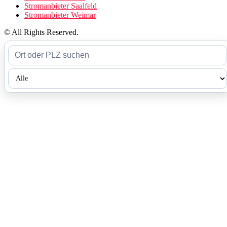
lässt.
Insgesamt sind graue Flecken in Bornhagen noch spürbar; sie
betreffen deutlich mehr Haushalte als die reine Flächenbetrachtung
nahelegt. Weiße Flecken sind dagegen nur gering und kaum
erkennbar, sodass die mobile Versorgung im Großen und Ganzen
gut funktioniert.
Graue Flecken beschreiben Bereiche mit eingeschränkter mobiler
Breitbandversorgung, während weiße Flecken Bereiche ohne
belastbare Versorgung darstellen.
Tarifwahl
Datenvolumen beschreibt die Menge an Daten, die im Monat ohne
zusätzliche Kosten genutzt werden dürfen. Ein zu kleines Volumen
kann dazu führen, dass man nach dem Verbrauch noch für jeden
zusätzlichen Megabyte zahlen muss; ein zu großes Volumen
bedeutet unnötige Kosten, wenn man es nicht nutzt.
Netzabdeckung ist entscheidend dafür, ob das Telefon im Alltag
zuverlässig funktioniert. In Bornhagen sind die großen
Mobilfunkanbieter in der Regel gut abgedeckt, aber die Abdeckung
kann je nach Anbieter und Standort variieren; daher lohnt sich ein