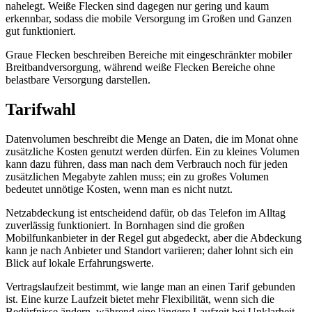
nahezu flächendeckend. Für Haushalte liegen 100 % der
verfügbaren Netzabdeckung mit 4G, 5G und 5G‑Standalone vor.
Auf Flächenbasis beträgt die Abdeckung mit 4G 97,14 % und mit
5G 95,33 %. Das bedeutet, dass fast jeder Standort in Bornhagen
über eine stabile Verbindung verfügt. Die Verfügbarkeit von
5G‑Standalone ist bereits deutlich sichtbar und wird von einem der
Netzbetreiber angeboten.
Am zentralen Rasterpunkt im Ortsgebiet – ein modellierter
Bezugspunkt innerhalb des Ortes, nicht adressgenau – sind zwei
Betreiber vertreten: einer bietet 4G an, der andere 5G. Für den
5G‑Standalone ist ebenfalls ein Betreiber aktiv. Dieser Punkt dient
als Referenz für die Bewertung der Netzabdeckung in Bornhagen.
Messperspektive aus der Funkloch-App
Die Funkloch-App liefert eine nutzerbasierte Messperspektive für
Mobilfunk im Landkreis Eichsfeld. Sie erfasst von Nutzern
gemessene Punkte und ersetzt keine amtliche Haushalts- oder
Flächenauswertung.
Insgesamt wurden 434 539 Messpunkte erfasst, wobei die
dominante Technologie 4G ist.