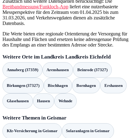
für graue Flecken (14,66 %) sowie weiße Flecken (3,27 %) zu
verzeichnen.
Graue Flecken können Bereiche mit eingeschränkter Versorgung
beschreiben, während weiße Flecken oder Funklöcher auf eine nicht
oder nur sehr eingeschränkt ausgewiesene Versorgung hinweisen. In
den vorliegenden Daten sind keine Funklöcher für die
Schienenwege, Autobahnen und Bundesstraßen ausgewiesen.
Quelle:
Mobilfunk-Monitoring | Gigabit-Grundbuch
Graue und weisse Flecken
Bei den Haushaltswerten spielen graue und weiße Flecken noch
eine Rolle. Die Anteile betragen 7,06 % bei grauen Flecken und
0,31 % bei weißen Flecken. Dies deutet darauf hin, dass die
eingeschränkte Versorgung in Teilen der Haushalte sichtbar ist.
Im Vergleich dazu sind die Flächenwerte höher: Graue Flecken
machen 11,56 % der Fläche aus, während weiße Flecken 2,48 %
betragen. Die Betrachtung erfolgt hierbei auf Basis der gesamten
Fläche des Gebiets und nicht nur an einzelnen Wohneinheiten.
Insgesamt sind die grauen Flecken in der Fläche noch spürbar
vorhanden, wobei sie Teile der Fläche sichtbar prägen. Bei den