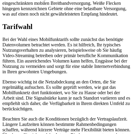
Verbindung sowie zwei Netzbetreiber mit 5G-Verbindungen
ausgewiesen. Für das 5G Standalone-Verfahren ist an dieser Stelle
die Versorgung von zwei Netzbetreibern ersichtlich.
Messperspektive aus der Funkloch-App
Die Funkloch-App liefert eine zweite, nutzerbasierte
Messperspektive zur Mobilfunkversorgung im zuständigen Kreis-
oder Stadtraum von Geismar. Dabei handelt es sich um von Nutzern
erfasste Messpunkte und nicht um amtliche Haushalts- oder
Flächenauswertungen.
Insgesamt wurden in Geismar 421.910 Messpunkte erfasst, wobei
die dominante Technologie bei diesen Messungen 4G ist. Die
Messergebnisse zeigen eine starke Präsenz von 4G und 5G in den
erfassten Datenpunkten.
Zu den Netzbetreibern gehören unter anderem Telekom, Vodafone,
Telefónica und 1&1; deren Messungen die Verteilung der
Technologien ergänzen. Bei diesen Anbietern ist festzustellen, dass
sowohl 4G als auch 5G in ihren jeweiligen Netzen stark vertreten
sind.
Diese Messperspektive ersetzt keine individuelle Zusage für jede
einzelne Adresse und dient lediglich zur allgemeinen Orientierung