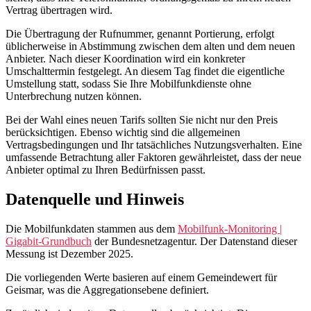
Mobilfunk entlang wichtiger
Verkehrswege
Die Mobilfunkversorgung im Landkreis Eichsfeld wird laut den
vorliegenden Daten vom Dezember 2025 ausgewiesen. Generell
lässt sich feststellen, dass die Versorgung auf Autobahnen
tendenziell besser ist als beispielsweise auf Kreisstraßen.
Auf den
Autobahnen
(42,32 km) und
Schienenwegen
(63,2 km)
sind sehr hohe Ausweisungen zu verzeichnen. Hier beträgt die
Abdeckung mit 5G bzw. 5G-Standalone in beiden Fällen nahezu
100 %; lediglich auf den Schienenwegen ist eine geringe Anzahl
von grauen Flecken von 5,75 % angegeben.
Die
Bundesstraßen
(45,16 km) weisen mit einer Abdeckung von
99,35 % bei 5G und 5G-Standalone einen hohen Grad an
Versorgung auf. Bei den über 371,75 km langen
Landes- und
Staatsstraßen
beträgt die Ausweisung für 5G bzw. 5G-Standalone
97,14 %, wobei hier eine größere Anzahl von grauen Flecken (12,3
%) sowie weiße Flecken (1,39 %) angegeben sind.
Die
Kreisstraßen
(179,83 km) zeigen mit einer Abdeckung von 95,6
% bei 5G und 5G-Standalone die niedrigsten Werte unter den
Hauptverkehrswegen. Zudem sind hier die höchsten Ausweisungen