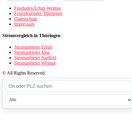
weißen Flecken ist die Situation flächenseitig geringer einzustufen.
Generell beschreiben graue Flecken Bereiche mit einer
eingeschränkten mobilen Breitbandversorgung. Weiße Flecken
hingegen kennzeichnen Gebiete ohne eine belastbare Versorgung,
was auf einen noch nicht gewährleisteten Empfang hindeutet.
Tarifwahl
Bei der Wahl eines Mobilfunktarifs sollte zunächst das benötigte
Datenvolumen betrachtet werden. Es ist hilfreich, Ihr typisches
Nutzungsverhalten zu analysieren, beispielsweise ob Sie häufig
Video-Streaming betreiben oder primär berufliche Kommunikation
führen. Ein ausreichendes Volumen kann helfen, Engpässe bei der
Nutzung zu vermeiden und sorgt für eine stabile Internetverbindung
in Ihren gewohnten Umgebungen.
Ebenso wichtig ist die Netzabdeckung an den Orten, die Sie
regelmäßig aufsuchen. Es sollte geprüft werden, wie gut das
Mobilfunknetz dort funktioniert, wo Sie zu Hause oder bei der
Arbeit sind. Die Signalstärke kann je nach Standort variieren und es
empfiehlt sich daher, die Verfügbarkeit in Ihrem direkten Umfeld zu
berücksichtigen.
Beachten Sie auch die Konditionen bezüglich der Vertragslaufzeit.