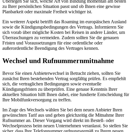
über die Versorgungslage. Die Daten stammen von der
Breitbandmessung/Funkloch-App
.
5G-Stand in Geismar
Die 5G-Verfügbarkeit für Haushalte in Geismar ist sehr hoch und
liegt bei 100,0 %. Auch die Standalone-Variante (5G SA) erreicht in
diesem Bereich eine Abdeckung von 100,0 %. Dies deutet auf eine
nahezu flächendeckende mobile Breitbandversorgung für private
Haushalte hin.
Die 5G-Abdeckung auf Flächenebene beträgt 94,79 %, wobei auch
die Standalone-Version dieser Technologie mit 94,79 % verfügbar
ist. Am zentralen Rasterpunkt im Ortsgebiet sind insgesamt zwei
Netzbetreiber für das Standard-5G und zwei Netzbetreiber für 5G
Standalone ausgewiesen; dies dient als modellierter Bezugspunkt für
die Versorgung.
Die 5G Standalone (SA) stellt eine weiterentwickelte Variante dar,
die auf einer eigenständigeren Netzstruktur basiert. Die allgemeine
Einordnung weist darauf hin, dass 5G Standalone in der Region
bereits eine sichtbare Rolle spielt und somit ein Indikator für die
fortgeschrittene Verfügbarkeit des Mobilfunknetzes ist.