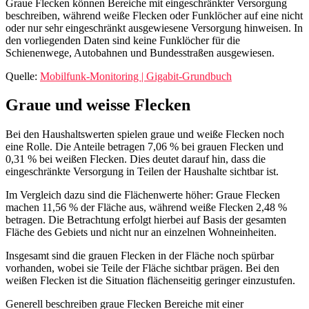
Mobilfunkprofil für Geismar
Die Analyse der Mobilfunkversorgung in Geismar basiert auf einem
Gemeindewert und gibt Ihnen einen Überblick über die allgemeine
Versorgungslage im gesamten Ortsgebiet. Die Daten beziehen sich
auf Dezember 2025. Generell lässt sich festhalten, dass die mobile
Breitbandversorgung für Haushalte nahezu flächendeckend wirkt
und bereits eine sehr breite Verfügbarkeit von 5G in der Region
besteht. Auch das 5G Standalone-Verfahren spielt laut den Daten
bereits eine sichtbare Rolle.
Betrachtet man die ausgewiesene Versorgung, zeigen sich hohe
Werte sowohl für Haushalte als auch für die gesamte Fläche. Für
Wohnhäuser ist beispielsweise eine Abdeckung von 100,0 % bei 4G
und 5G sowie 100,0 % bei 5G Standalone angegeben. Auf der
gesamten Flächenebene sind die Werte ebenfalls sehr hoch: Die 4G-
Abdeckung beträgt 97,26 %, während für 5G eine Abdeckung von
94,79 % ausgewiesen ist.
Darüber hinaus wurde ein zentraler Rasterpunkt im Ortsgebiet
modelliert. Dieser Punkt dient als Indikator für die Versorgungslage
und stellt keine adressgenaue Zusage dar. An diesem zentralen
Bezugspunkt sind laut den Daten drei Netzbetreiber mit 4G-