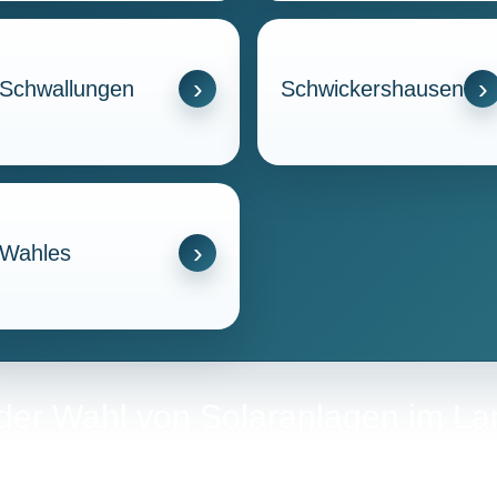
Schwallungen
Schwickershausen
Wahles
i der Wahl von Solaranlagen im L