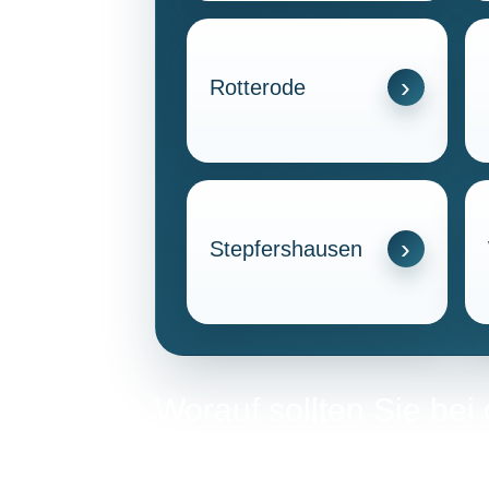
Rotterode
Stepfershausen
Worauf sollten Sie be
Meiningen achten?