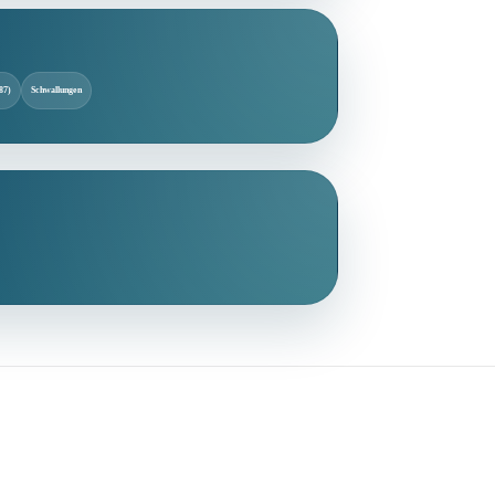
87)
Schwallungen