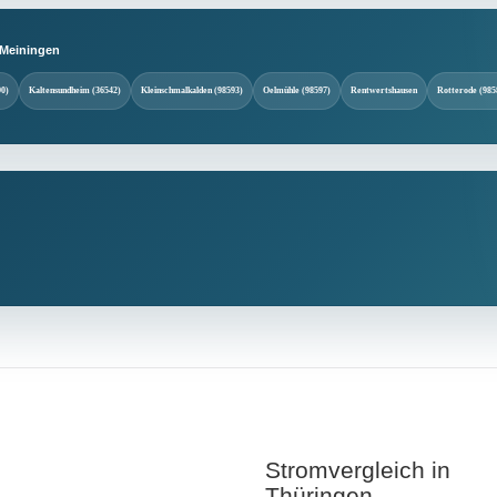
-Meiningen
90)
Kaltensundheim (36542)
Kleinschmalkalden (98593)
Oelmühle (98597)
Rentwertshausen
Rotterode (985
Stromvergleich in
Thüringen