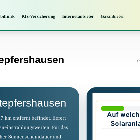
bilfunk
Kfz-Versicherung
Internetanbieter
Gasanbieter
tepfershausen
t
Stepfershausen
7 km entfernt befindet, liefert
eneinstrahlungswerten. Für das
cher Sonnenscheindauer und