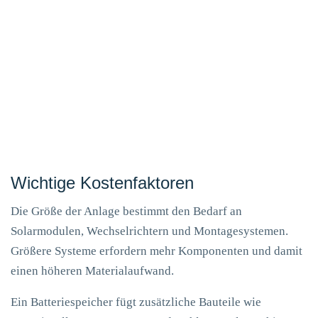
Neigungswinkel in Ilm-Kreis meist zwischen 30 und 35
Grad liegt. Die Wahl des Modultyps (Monokristallin,
Polykristallin, Dünnschicht) beeinflusst nicht nur die
Effizienz, sondern auch die Umweltbelastung bei
Herstellung und Entsorgung. Schließlich ist es ratsam, vor
der Installation eine Standortanalyse durchzuführen, um
sicherzustellen, dass keine unerwarteten Hindernisse wie
Bäume oder Gebäude den Ertrag mindern.
Wichtige Kostenfaktoren
Die Größe der Anlage bestimmt den Bedarf an
Solarmodulen, Wechselrichtern und Montagesystemen.
Größere Systeme erfordern mehr Komponenten und damit
einen höheren Materialaufwand.
Ein Batteriespeicher fügt zusätzliche Bauteile wie