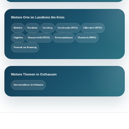
Weitere Orte im Landkreis Ilm-Kreis
Bösleben
Dornheim
Geraberg
Geschwenda (99331)
Gillersdorf (98701)
Gügleben
Hammersfeld (99326)
Kettmannshausen
Manebach (98693)
Neustadt am Rennsteig
Weitere Themen in Osthausen
Internetanbieter in Osthausen