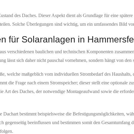
Zustand des Daches. Dieser Aspekt dient als Grundlage für eine spätere 
rteilen. Solche Überlegungen sind wichtig, um ein umfassendes Bild vor
en für Solaranlagen in Hammersfe
h aus verschiedenen baulichen und technischen Komponenten zusammen
ng lässt sich daher nicht pauschal vornehmen, sondern hängt von den 
größe, welche maßgeblich vom individuellen Strombedarf des Haushalts,
die Frage nach einem Stromspeicher; dieser stellt eine optionale zu
die Art des Daches, der notwendige Montageaufwand sowie die erforder
 Die Dachart bestimmt beispielsweise die Befestigungsmöglichkeiten, wäh
ch gegenseitig beeinflussen und bestimmen somit den Gesamtumfang de
rfolgen.