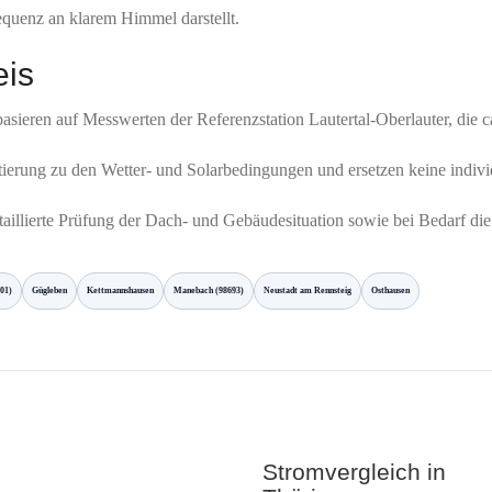
equenz an klarem Himmel darstellt.
eis
asieren auf Messwerten der Referenzstation Lautertal-Oberlauter, die ca
ntierung zu den Wetter- und Solarbedingungen und ersetzen keine indiv
detaillierte Prüfung der Dach- und Gebäudesituation sowie bei Bedarf di
701)
Gügleben
Kettmannshausen
Manebach (98693)
Neustadt am Rennsteig
Osthausen
Stromvergleich in