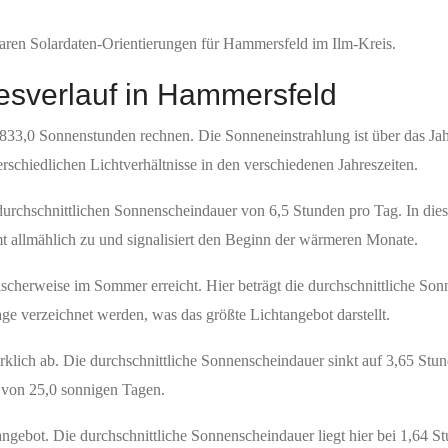
ren Solardaten-Orientierungen für Hammersfeld im Ilm-Kreis.
esverlauf in Hammersfeld
833,0 Sonnenstunden rechnen. Die Sonneneinstrahlung ist über das Jah
erschiedlichen Lichtverhältnisse in den verschiedenen Jahreszeiten.
 durchschnittlichen Sonnenscheindauer von 6,5 Stunden pro Tag. In die
 allmählich zu und signalisiert den Beginn der wärmeren Monate.
pischerweise im Sommer erreicht. Hier beträgt die durchschnittliche S
age verzeichnet werden, was das größte Lichtangebot darstellt.
klich ab. Die durchschnittliche Sonnenscheindauer sinkt auf 3,65 Stun
l von 25,0 sonnigen Tagen.
tangebot. Die durchschnittliche Sonnenscheindauer liegt hier bei 1,64 S