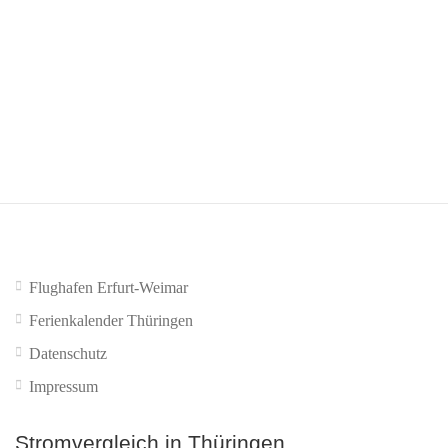
vermeiden.
Nummernmitnahme:
Falls Sie den Anbieter wechseln
wollen, stellen Sie sicher, dass Ihre Rufnummer
mitgenommen werden kann.
Flughafen Erfurt-Weimar
Ferienkalender Thüringen
Datenschutz
Impressum
Stromvergleich in Thüringen