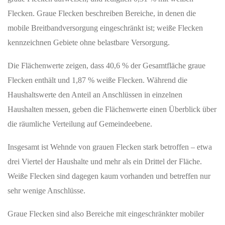
Insgesamt wurden 434 539 Messpunkte erfasst, wobei die
dominante Technologie 4G ist.
Die Messungen zeigen, dass etwa 53,7 % der Punkte 4G und 43,9
% 5G nutzen; nur 1,9 % weisen kein Netz auf und 0,5 % 2G.
Unter den Netzbetreibern weist Telekom mit 60,1 % einen
höheren 4G-Anteil auf, während Vodafone mit 57,7 % die
höchste 5G-Ausprägung zeigt.
Diese nutzerbasierte Messperspektive ersetzt keine adressgenaue
Aussage über die Mobilfunkversorgung in Wehnde.
Breitbandmessung/Funkloch-App
5G-Stand in Wehnde
In Wehnde erreicht die 5G-Abdeckung für Haushalte einen Anteil