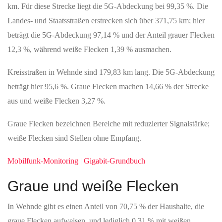
über ein 4G-Signal verfügt und der Großteil auch einen 5G-
Signalempfang hat.
Ein modellierter zentraler Rasterpunkt innerhalb von Wehnde
zeigt, dass dort zwei Mobilfunkbetreiber
4G
anbieten und einer
davon zusätzlich
5G
bereitstellt. Für diesen Punkt ist
5G-
Standalone
bereits für einen Betreiber verfügbar. Die Angaben
beziehen sich auf die Gemeindeebene; sie geben keine
adressgenaue Aussage über einzelne Gebäude.
Messperspektive aus der
Funkloch-App
Die Funkloch-App liefert eine nutzerbasierte Messperspektive für
die Mobilfunkversorgung in Wehnde. Sie basiert auf von Nutzern
erfassten Messpunkten im Landkreis Eichsfeld und ersetzt keine
amtliche Auswertung.