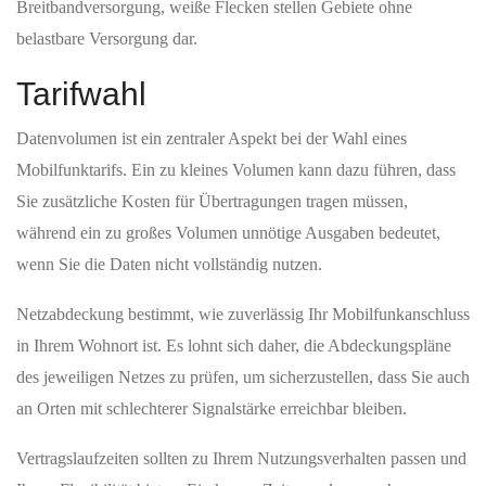
von 93,2 %. Das bedeutet, dass fast alle privaten Nutzer in der
Gemeinde Zugang zu 5G haben. Die mobile Breitbandversorgung
wirkt nahezu flächendeckend und sorgt dafür, dass die meisten
Haushalte von den Vorteilen des neuen Standards profitieren.
Die Flächenabdeckung mit 5G liegt bei 93,98 %. Am zentralen
Rasterpunkt – dem Ortsmitte – sind zwei Netzbetreiber mit 4G
und ein Betreiber mit 5G aktiv. Für die 5G-Standardeinheit ist dort
ebenfalls ein Anbieter vorhanden, sodass an diesem Bezugspunkt
die Abdeckung gut ausgebaut ist.
5G Standalone ist eine weiterentwickelte Variante von 5G, die auf
einer eigenständigen Netzstruktur basiert. In Wehnde spielt diese
Variante bereits eine sichtbare Rolle; am zentralen Rasterpunkt
gibt es einen Betreiber mit 5G-Standalone-Abdeckung. Die
vorhandenen Werte zeigen, dass die Infrastruktur für 5G