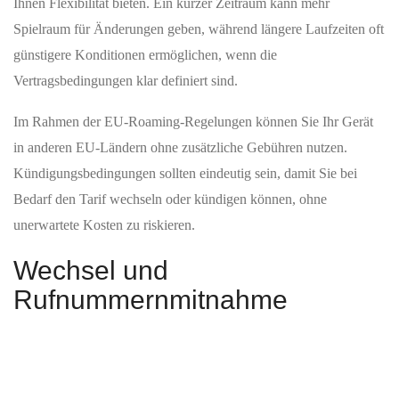
Standalone in der Gemeinde vorhanden ist.
Mobilfunk entlang wichtiger
Verkehrswege
In Wehnde ist die Mobilfunkversorgung auf den wichtigsten
Verkehrswegen gut ausgebaut. Der Hinweis des Monitoring-
Dienstes besagt, dass Autobahnen besser versorgt sind als
Kreisstraßen.
Die Schienenwege von Eichsfeld erstrecken sich über 63,2 km.
Für diese Strecke liegen die Abdeckungen mit 2G, 4G sowie 5G-
Standalone bei 100 % bzw. 99,88 %. Die Autobahnen umfassen
42,32 km und sind vollständig mit 5G-Standalone abgedeckt; hier
beträgt der Anteil grauer Flecken lediglich 0,44 %.
Bundesstraßen in Wehnde haben eine Gesamtlänge von 45,16