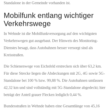
Mobilfunkprofil für Wehnde
In Wehnde ist die mobile Breitbandversorgung nahezu
flächendeckend. Für Haushalte liegen laut den Daten 100 % der
Netzabdeckung mit
4G
und 93,2 % mit
5G
bzw.
5G-Standalone
vor.
Für das gesamte Ortsgebiet betragen die Werte 96,68 % für
4G
und 93,98 % für
5G
. Das bedeutet, dass fast jeder Punkt im Ort