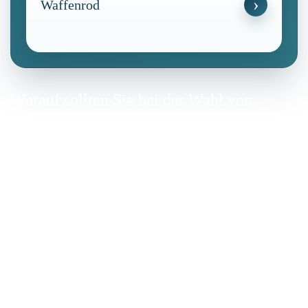
Waffenrod
Worauf sollten Sie bei der Wahl von
Internetanbietern im Landkreis
Hildburghausen achten?
Bei der Auswahl eines Internetanbieters im Landkreis
Hildburghausen ist es wichtig, die individuellen
Bedürfnisse und technischen Voraussetzungen zu
berücksichtigen. Folgende Kriterien helfen bei einer
fundierten Entscheidung.
Geschwindigkeit
Die Download- und Uploadgeschwindigkeiten bestimmen,
wie schnell Daten übertragen werden können. Für das