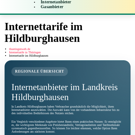
Internetanbieter
Gasanbieter
Internettarife im
Hildburghausen
thueringenweb.de
Internettarife in Thüringen
Internettarife im Hildburghausen
REGIONALE ÜBERSICHT
Internetanbieter im Landkreis
Hildburghausen
In Landkreis Hildburghausen haben Verbraucher grundsätzlich die Möglichkeit, ihren
Internetanbieter auszuwählen. Die Auswahl kann von der vorhandenen Infrastruktur bis zu
den individuellen Bedürfnissen des Nutzers reichen.
Ein Vergleich verschiedener Angebote bietet Ihnen einen praktischen Nutzen: Er ermöglicht
es, die wichtigsten Merkmale wie Preisbestandteile, Vertragslaufzeiten und Tarifmerkmale
systematisch gegenüberzustellen. So können Sie leichter erkennen, welche Option Ihren
Anforderungen am nächsten kommt.