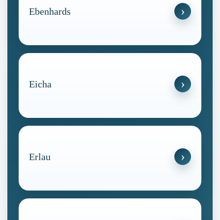
Ebenhards
Eicha
Erlau