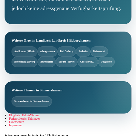
jedoch keine adressgenaue Verfügbarkeitsprüfung.
Weitere Orte im Landkreis Landkreis Hildburghausen
Adelhausen (98646)
Albingshausen
Bad Colberg
Bedheim
Beinerstadt
Biberschlag (98667)
Brattendorf
Bürden (98669)
Crock (98673)
Dingsleben
Weitere Themen in Simmershausen
Stromanbieter in Simmershausen
Flughafen Erfurt-Weimar
Ferienkalender Thüringen
Datenschutz
Impressum
Stromvergleich in Thüringen