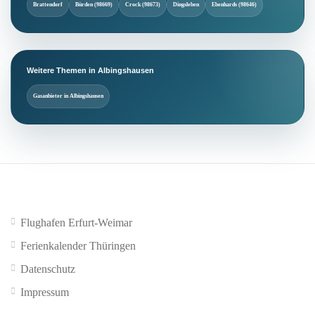
Brattendorf
Bürden (98669)
Crock (98673)
Dingsleben
Ebenhards (98646)
Weitere Themen in Albingshausen
Gasanbieter in Albingshausen
Flughafen Erfurt-Weimar
Ferienkalender Thüringen
Datenschutz
Impressum