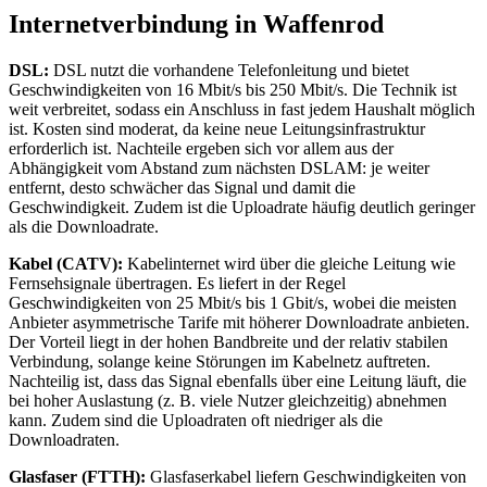
Internetverbindung in Waffenrod
DSL:
DSL nutzt die vorhandene Telefonleitung und bietet
Geschwindigkeiten von 16 Mbit/s bis 250 Mbit/s. Die Technik ist
weit verbreitet, sodass ein Anschluss in fast jedem Haushalt möglich
ist. Kosten sind moderat, da keine neue Leitungsinfrastruktur
erforderlich ist. Nachteile ergeben sich vor allem aus der
Abhängigkeit vom Abstand zum nächsten DSLAM: je weiter
entfernt, desto schwächer das Signal und damit die
Geschwindigkeit. Zudem ist die Uploadrate häufig deutlich geringer
als die Downloadrate.
Kabel (CATV):
Kabelinternet wird über die gleiche Leitung wie
Fernsehsignale übertragen. Es liefert in der Regel
Geschwindigkeiten von 25 Mbit/s bis 1 Gbit/s, wobei die meisten
Anbieter asymmetrische Tarife mit höherer Downloadrate anbieten.
Der Vorteil liegt in der hohen Bandbreite und der relativ stabilen
Verbindung, solange keine Störungen im Kabelnetz auftreten.
Nachteilig ist, dass das Signal ebenfalls über eine Leitung läuft, die
bei hoher Auslastung (z. B. viele Nutzer gleichzeitig) abnehmen
kann. Zudem sind die Uploadraten oft niedriger als die
Downloadraten.
Glasfaser (FTTH):
Glasfaserkabel liefern Geschwindigkeiten von