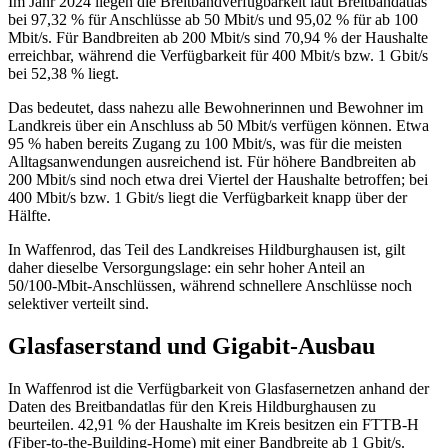
Im Jahr 2024 liegen die Breitbandverfügbarkeit laut Breitbandatlas
bei 97,32 % für Anschlüsse ab 50 Mbit/s und 95,02 % für ab 100
Mbit/s. Für Bandbreiten ab 200 Mbit/s sind 70,94 % der Haushalte
erreichbar, während die Verfügbarkeit für 400 Mbit/s bzw. 1 Gbit/s
bei 52,38 % liegt.
Das bedeutet, dass nahezu alle Bewohnerinnen und Bewohner im
Landkreis über ein Anschluss ab 50 Mbit/s verfügen können. Etwa
95 % haben bereits Zugang zu 100 Mbit/s, was für die meisten
Alltagsanwendungen ausreichend ist. Für höhere Bandbreiten ab
200 Mbit/s sind noch etwa drei Viertel der Haushalte betroffen; bei
400 Mbit/s bzw. 1 Gbit/s liegt die Verfügbarkeit knapp über der
Hälfte.
In Waffenrod, das Teil des Landkreises Hildburghausen ist, gilt
daher dieselbe Versorgungslage: ein sehr hoher Anteil an
50/100‑Mbit‑Anschlüssen, während schnellere Anschlüsse noch
selektiver verteilt sind.
Glasfaserstand und Gigabit-Ausbau
In Waffenrod ist die Verfügbarkeit von Glasfasernetzen anhand der
Daten des Breitbandatlas für den Kreis Hildburghausen zu
beurteilen. 42,91 % der Haushalte im Kreis besitzen ein FTTB‑H
(Fiber‑to‑the‑Building‑Home) mit einer Bandbreite ab 1 Gbit/s.