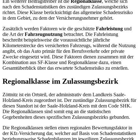
Ein weiterer Beitragstreiber ist die
Regionalklasse
, welche sich
nach den Schadenstatistiken des zuständigen Zulassungsbezirks
richtet. Diese Klasse berücksichtigt das allgemeine Schadensrisiko
in dem Gebiet, zu dem der Versicherungsnehmer gehört.
Zusätzlich werden Faktoren wie die geschätzte
Fahrleistung
und
die Art der
Fahrzeugnutzung
betrachtet. Die Fahrleistung
beschreibt beispielsweise die voraussichtliche jährliche
Kilometerstrecke des versicherten Fahrzeugs, während die Nutzung
angibt, ob das Auto primär für den Berufsverkehr oder private
Zwecke eingesetzt wird. Diese Faktoren dienen zusammen mit der
Kombination aus SF-Klasse und Regionalklasse dazu, einen
Gesamtüberblick über das erwartete Schadensrisiko zu erstellen.
Regionalklasse im Zulassungsbezirk
Zöttnitz ist ein Ortsteil, der administrativ dem Landkreis Saale-
Holzland-Kreis zugeordnet ist. Der zuständige Zulassungsbezirk für
diesen Standort ist der Saale-Holzland-Kreis mit dem Code SHK.
Die Regionalklassen sind somit eng an die statistischen
Gegebenheiten dieses spezifischen Zulassungsbezirks gebunden.
Die Regionalklassen stellen einen regionalen Bewertungsfaktor in
der Kfz-Versicherung dar, welcher auf Basis von Schadenstatistiken
beziehungsweise Schadenbilanzen im jeweiligen Zulassungsbezirk