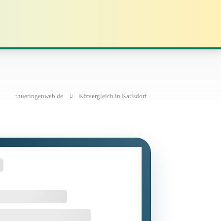
thueringenweb.de
Kfzvergleich in Karlsdorf