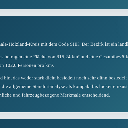
aale-Holzland-Kreis mit dem Code SHK. Der Bezirk ist ein land
ses betragen eine Fläche von 815,24 km² und eine Gesamtbevöl
on 102,0 Personen pro km².
d hin, das weder stark dicht besiedelt noch sehr dünn besiedelt 
die allgemeine Standortanalyse als kompakt bis locker einzustu
önliche und fahrzeugbezogene Merkmale entscheidend.