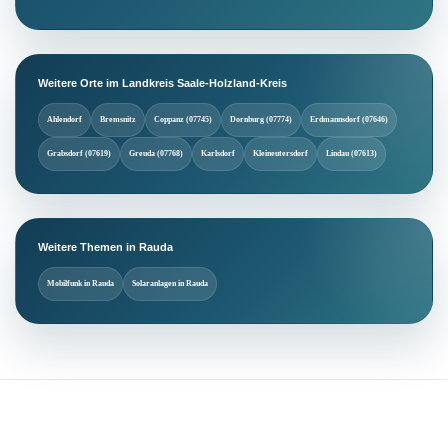
Weitere Orte im Landkreis Saale-Holzland-Kreis
Ahlendorf
Bremsnitz
Coppanz (07745)
Dornburg (07774)
Erdmannsdorf (07646)
Grabsdorf (07619)
Greuda (07768)
Karlsdorf
Kleineutersdorf
Lindau (07613)
Weitere Themen in Rauda
Mobilfunk in Rauda
Solaranlagen in Rauda