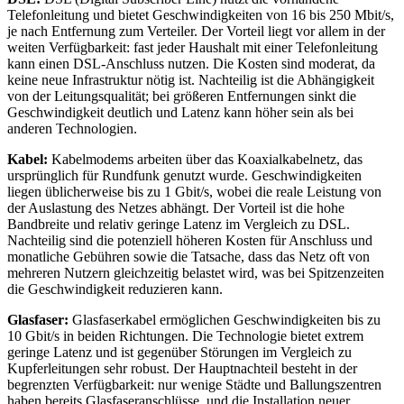
Telefonleitung und bietet Geschwindigkeiten von 16 bis 250 Mbit/s,
je nach Entfernung zum Verteiler. Der Vorteil liegt vor allem in der
weiten Verfügbarkeit: fast jeder Haushalt mit einer Telefonleitung
kann einen DSL-Anschluss nutzen. Die Kosten sind moderat, da
keine neue Infrastruktur nötig ist. Nachteilig ist die Abhängigkeit
von der Leitungsqualität; bei größeren Entfernungen sinkt die
Geschwindigkeit deutlich und Latenz kann höher sein als bei
anderen Technologien.
Kabel:
Kabelmodems arbeiten über das Koaxialkabelnetz, das
ursprünglich für Rundfunk genutzt wurde. Geschwindigkeiten
liegen üblicherweise bis zu 1 Gbit/s, wobei die reale Leistung von
der Auslastung des Netzes abhängt. Der Vorteil ist die hohe
Bandbreite und relativ geringe Latenz im Vergleich zu DSL.
Nachteilig sind die potenziell höheren Kosten für Anschluss und
monatliche Gebühren sowie die Tatsache, dass das Netz oft von
mehreren Nutzern gleichzeitig belastet wird, was bei Spitzenzeiten
die Geschwindigkeit reduzieren kann.
Glasfaser:
Glasfaserkabel ermöglichen Geschwindigkeiten bis zu
10 Gbit/s in beiden Richtungen. Die Technologie bietet extrem
geringe Latenz und ist gegenüber Störungen im Vergleich zu
Kupferleitungen sehr robust. Der Hauptnachteil besteht in der
begrenzten Verfügbarkeit: nur wenige Städte und Ballungszentren
haben bereits Glasfaseranschlüsse, und die Installation neuer