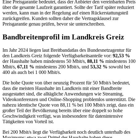
Eine Preisgarantie bedeutet, dass der Anbieter den vereinbarten Preis
über die gesamte Laufzeit garantiert. Sollte der Tarif später reduziert
werden, kann man in der Regelung auf einen Rückerstattungsteil
zurückgreifen. Kunden sollten daher die Vertragsklausel zur
Preisgarantie genau prüfen, bevor sie unterschreiben.
Bandbreitenprofil im Landkreis Greiz
Im Jahr 2024 liegen laut Breitbandatlas des Bundesnetzagentur für
den Landkreis Greiz folgende Verfügbarkeitsanteile vor:
92,53 %
der Haushalte haben mindestens 50 Mbit/s,
88,11 %
mindestens 100
Mbit/s,
67,11 %
mindestens 200 Mbit/s, und
53,32 %
sowohl bei
400 als auch bei 1 000 Mbit/s.
Die hohe Quote von über neunzig Prozent für 50 Mbit/s bedeutet,
dass die meisten Haushalte im Landkreis mit einer Bandbreite
ausgestattet sind, die alltägliche Anwendungen wie Streaming,
Videokonferenzen und Online‑Shopping problemlos unterstützt. Die
nahezu identische Quote von 88,11 % bei 100 Mbit/s zeigt, dass ein
großer Teil der Bevölkerung bereits über eine doppelt so hohe
Geschwindigkeit verfügt, was insbesondere für datenintensive
Tätigkeiten von Vorteil ist.
Bei 200 Mbit/s liegt die Verfügbarkeit noch deutlich unterhalb des
Maximums; etwa zwei Drittel der Haushalte haben diese