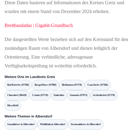
Diese Daten basieren auf Informationen des Kreises Greiz und
wurden mit einem Stand von Dezember 2024 erhoben.
Breitbandatlas | Gigabit-Grundbuch
Die dargestellten Werte beziehen sich auf den Kreisstand für den
zuständigen Raum von Albersdorf und dienen lediglich der
Orientierung. Eine verbindliche, adressgenaue
Verfügbarkeitsprüfung ist weiterhin erforderlich.
Weitere Orte im Landkreis Greiz
Bad Köstritz (07586)
Berga/Elster (07980)
Birkhausen (07570)
Caaschwitz (07586)
Chursdorf (08428)
Crimla (07570)
Endschütz
Gommla (07973)
Gräfenbrück (07570)
Hirschfeld
Weitere Themen in Albersdorf
Gasanbieter in Albersdorf
Mobilfunk in Albersdorf
Stromanbieter in Albersdorf