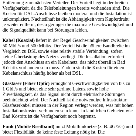
Entfernung zum nächsten Verteiler. Der Vorteil liegt in der breiten
Verfügbarkeit, da die Telefonleitungen bereits vorhanden sind. Die
Kosten für DSL-Anschlüsse bleiben moderat und die Installation ist
unkompliziert. Nachteilhaft ist die Abhängigkeit vom Kupferdraht:
je weiter entfernt, desto geringer die maximale Geschwindigkeit und
die Signalqualität kann bei Störungen leiden.
Kabel (Koaxial)
liefert in der Regel Geschwindigkeiten zwischen
50 Mbit/s und 500 Mbit/s. Der Vorteil ist die höhere Bandbreite im
Vergleich zu DSL sowie eine relativ stabile Verbindung, sofern
keine Überlastung des Netzes vorliegt. Die Installation erfordert
jedoch den Anschluss an ein Kabelnetz, das nicht überall in Bad
Köstritz vorhanden sein muss. Zudem sind die Kosten für einen
Kabelanschluss häufig höher als bei DSL.
Glasfaser (Fiber Optic)
ermöglicht Geschwindigkeiten von bis zu
1 Gbit/s und bietet eine sehr geringe Latenz sowie hohe
Zuverlässigkeit, da das Signal nicht durch elektrische Störungen
beeinträchtigt wird. Der Nachteil ist die notwendige Infrastruktur:
Glasfaserkabel müssen in der Region verlegt werden, was mit hohen
Installationskosten verbunden sein kann. In ländlichen Gebieten wie
Bad Köstritz ist die Verfügbarkeit noch begrenzt.
Funk (Mobile Breitband)
nutzt Mobilfunknetze (z. B. 4G/5G) und
bietet Flexibilität, da keine feste Leitung nötig ist. Die