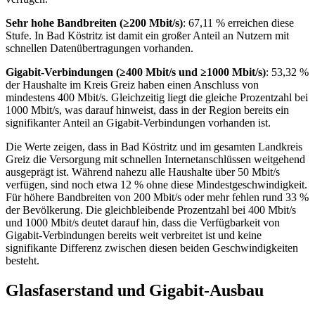
Sehr hohe Bandbreiten (≥200 Mbit/s)
: 67,11 % erreichen diese
Stufe. In Bad Köstritz ist damit ein großer Anteil an Nutzern mit
schnellen Datenübertragungen vorhanden.
Gigabit‑Verbindungen (≥400 Mbit/s und ≥1000 Mbit/s)
: 53,32 %
der Haushalte im Kreis Greiz haben einen Anschluss von
mindestens 400 Mbit/s. Gleichzeitig liegt die gleiche Prozentzahl bei
1000 Mbit/s, was darauf hinweist, dass in der Region bereits ein
signifikanter Anteil an Gigabit‑Verbindungen vorhanden ist.
Die Werte zeigen, dass in Bad Köstritz und im gesamten Landkreis
Greiz die Versorgung mit schnellen Internetanschlüssen weitgehend
ausgeprägt ist. Während nahezu alle Haushalte über 50 Mbit/s
verfügen, sind noch etwa 12 % ohne diese Mindestgeschwindigkeit.
Für höhere Bandbreiten von 200 Mbit/s oder mehr fehlen rund 33 %
der Bevölkerung. Die gleichbleibende Prozentzahl bei 400 Mbit/s
und 1000 Mbit/s deutet darauf hin, dass die Verfügbarkeit von
Gigabit‑Verbindungen bereits weit verbreitet ist und keine
signifikante Differenz zwischen diesen beiden Geschwindigkeiten
besteht.
Glasfaserstand und Gigabit-Ausbau