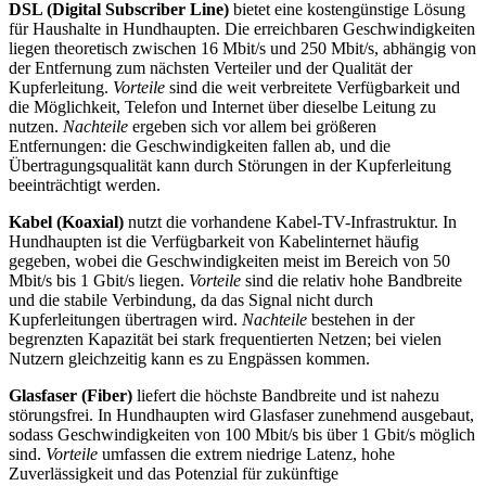
DSL (Digital Subscriber Line)
bietet eine kostengünstige Lösung
für Haushalte in Hundhaupten. Die erreichbaren Geschwindigkeiten
liegen theoretisch zwischen 16 Mbit/s und 250 Mbit/s, abhängig von
der Entfernung zum nächsten Verteiler und der Qualität der
Kupferleitung.
Vorteile
sind die weit verbreitete Verfügbarkeit und
die Möglichkeit, Telefon und Internet über dieselbe Leitung zu
nutzen.
Nachteile
ergeben sich vor allem bei größeren
Entfernungen: die Geschwindigkeiten fallen ab, und die
Übertragungsqualität kann durch Störungen in der Kupferleitung
beeinträchtigt werden.
Kabel (Koaxial)
nutzt die vorhandene Kabel-TV-Infrastruktur. In
Hundhaupten ist die Verfügbarkeit von Kabelinternet häufig
gegeben, wobei die Geschwindigkeiten meist im Bereich von 50
Mbit/s bis 1 Gbit/s liegen.
Vorteile
sind die relativ hohe Bandbreite
und die stabile Verbindung, da das Signal nicht durch
Kupferleitungen übertragen wird.
Nachteile
bestehen in der
begrenzten Kapazität bei stark frequentierten Netzen; bei vielen
Nutzern gleichzeitig kann es zu Engpässen kommen.
Glasfaser (Fiber)
liefert die höchste Bandbreite und ist nahezu
störungsfrei. In Hundhaupten wird Glasfaser zunehmend ausgebaut,
sodass Geschwindigkeiten von 100 Mbit/s bis über 1 Gbit/s möglich
sind.
Vorteile
umfassen die extrem niedrige Latenz, hohe
Zuverlässigkeit und das Potenzial für zukünftige