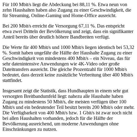
Für 100 Mbit/s liegt die Abdeckung bei 88,11 %. Etwa neun von
zehn Haushalten haben also Zugang zu einer Geschwindigkeit, die
für Streaming, Online‑Gaming und Home‑Office ausreicht.
Bei 200 Mbit/s erreicht die Versorgung 67,11 %. Das entspricht
etwa zwei Dritteln der Bevölkerung und zeigt, dass ein signifikanter
Anteil bereits über deutlich höhere Bandbreiten verfügt.
Die Werte für 400 Mbit/s und 1000 Mbit/s liegen identisch bei 53,32
%. Somit haben ungefähr die Hälfte der Haushalte Zugang zu einer
Geschwindigkeit von mindestens 400 Mbit/s – ein Niveau, das für
sehr datenintensive Anwendungen wie 4K‑Video oder große
Dateitransfers ausreicht. Die gleiche Prozentzahl für 1000 Mbit/s
bedeutet, dass derzeit keine zusätzliche Verbreitung über 400 Mbit/s
stattfindet.
Insgesamt zeigt die Statistik, dass Hundhaupten in einem sehr gut
versorgten Breitbandumfeld liegt: nahezu alle Haushalte haben
Zugang zu mindestens 50 Mbit/s, die meisten verfügen über 100
Mbit/s und ein bedeutender Teil besitzt bereits 200 Mbit/s oder mehr.
Die Verfügbarkeit von 400 Mbit/s bzw. 1 Gbit/s ist zwar noch nicht
bei allen Haushalten vorhanden, jedoch für die Hälfte der
Bevölkerung ausreichend, um moderne Anwendungen ohne
Einschränkungen zu nutzen.