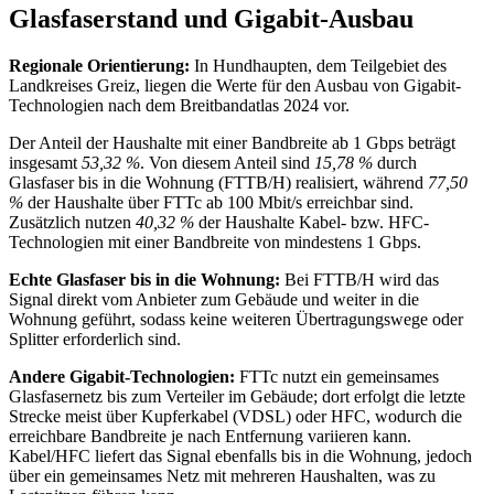
Glasfaserstand und Gigabit-Ausbau
Regionale Orientierung:
In Hundhaupten, dem Teilgebiet des
Landkreises Greiz, liegen die Werte für den Ausbau von Gigabit-
Technologien nach dem Breitbandatlas 2024 vor.
Der Anteil der Haushalte mit einer Bandbreite ab 1 Gbps beträgt
insgesamt
53,32 %
. Von diesem Anteil sind
15,78 %
durch
Glasfaser bis in die Wohnung (FTTB/H) realisiert, während
77,50
%
der Haushalte über FTTc ab 100 Mbit/s erreichbar sind.
Zusätzlich nutzen
40,32 %
der Haushalte Kabel- bzw. HFC-
Technologien mit einer Bandbreite von mindestens 1 Gbps.
Echte Glasfaser bis in die Wohnung:
Bei FTTB/H wird das
Signal direkt vom Anbieter zum Gebäude und weiter in die
Wohnung geführt, sodass keine weiteren Übertragungswege oder
Splitter erforderlich sind.
Andere Gigabit-Technologien:
FTTc nutzt ein gemeinsames
Glasfasernetz bis zum Verteiler im Gebäude; dort erfolgt die letzte
Strecke meist über Kupferkabel (VDSL) oder HFC, wodurch die
erreichbare Bandbreite je nach Entfernung variieren kann.
Kabel/HFC liefert das Signal ebenfalls bis in die Wohnung, jedoch
über ein gemeinsames Netz mit mehreren Haushalten, was zu