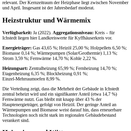
relevant. Der Kernzeitraum der Heizphase liegt zwischen November
und April. Insgesamt ist der Jahresbedarf moderat.
Heizstruktur und Wärmemix
Verfügbarkeit:
Ja (2022).
Aggregationsniveau:
Kreis – für
Ichstedt liegen hier Landkreiswerte für Kyffhäuserkreis vor.
Energieträger:
Gas 43,65 %; Heizöl 25,00 %; Holzpellets 6,50 %;
Biomasse 0,14 %; Wärmepumpen (Solar/Geothermie) 1,13 %;
Strom 3,59 %; Fernwärme 14,70 %; Kohle 2,22 %.
Heizungsart:
Zentralheizung 65,99 %; Fernheizung 14,70 %;
Etagenheizung 6,35 %; Blockheizung 0,91 %;
Einzel‑Mehrraumoefen 8,99 %.
Die Verteilung zeigt, dass die Mehrheit der Gebäude in Ichstedt
zentral beheizt wird und ein signifikanter Anteil (etwa 14,7 %)
Fernwärme nutzt. Gas bleibt mit knapp über 43 % der
Hauptenergieträger, gefolgt von Heizöl. Der geringe Anteil an
Wärmepumpen und Biomasse weist darauf hin, dass erneuerbare
Technologien noch nicht stark im regionalen Gebäudebestand
verankert sind.