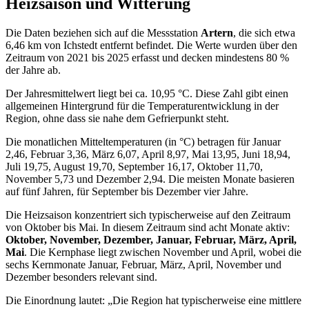
Heizsaison und Witterung
Die Daten beziehen sich auf die Messstation
Artern
, die sich etwa
6,46 km von Ichstedt entfernt befindet. Die Werte wurden über den
Zeitraum von 2021 bis 2025 erfasst und decken mindestens 80 %
der Jahre ab.
Der Jahresmittelwert liegt bei ca. 10,95 °C. Diese Zahl gibt einen
allgemeinen Hintergrund für die Temperaturentwicklung in der
Region, ohne dass sie nahe dem Gefrierpunkt steht.
Die monatlichen Mitteltemperaturen (in °C) betragen für Januar
2,46, Februar 3,36, März 6,07, April 8,97, Mai 13,95, Juni 18,94,
Juli 19,75, August 19,70, September 16,17, Oktober 11,70,
November 5,73 und Dezember 2,94. Die meisten Monate basieren
auf fünf Jahren, für September bis Dezember vier Jahre.
Die Heizsaison konzentriert sich typischerweise auf den Zeitraum
von Oktober bis Mai. In diesem Zeitraum sind acht Monate aktiv:
Oktober, November, Dezember, Januar, Februar, März, April,
Mai
. Die Kernphase liegt zwischen November und April, wobei die
sechs Kernmonate Januar, Februar, März, April, November und
Dezember besonders relevant sind.
Die Einordnung lautet: „Die Region hat typischerweise eine mittlere