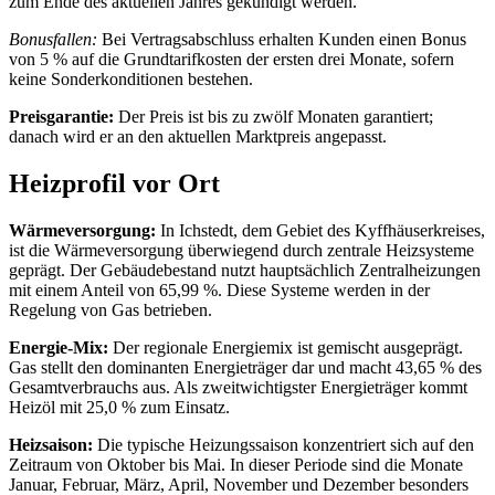
zum Ende des aktuellen Jahres gekündigt werden.
Bonusfallen:
Bei Vertragsabschluss erhalten Kunden einen Bonus
von 5 % auf die Grundtarifkosten der ersten drei Monate, sofern
keine Sonderkonditionen bestehen.
Preisgarantie:
Der Preis ist bis zu zwölf Monaten garantiert;
danach wird er an den aktuellen Marktpreis angepasst.
Heizprofil vor Ort
Wärmeversorgung:
In Ichstedt, dem Gebiet des Kyffhäuserkreises,
ist die Wärmeversorgung überwiegend durch zentrale Heizsysteme
geprägt. Der Gebäudebestand nutzt hauptsächlich Zentralheizungen
mit einem Anteil von 65,99 %. Diese Systeme werden in der
Regelung von Gas betrieben.
Energie-Mix:
Der regionale Energiemix ist gemischt ausgeprägt.
Gas stellt den dominanten Energieträger dar und macht 43,65 % des
Gesamtverbrauchs aus. Als zweitwichtigster Energieträger kommt
Heizöl mit 25,0 % zum Einsatz.
Heizsaison:
Die typische Heizungssaison konzentriert sich auf den
Zeitraum von Oktober bis Mai. In dieser Periode sind die Monate
Januar, Februar, März, April, November und Dezember besonders