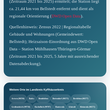
(Zeitraum 2021 bis 2025) ermittelt; die Station liegt
ca. 21,44 km von Bellstedt entfernt und dient als
regionale Orientierung (
DWD Open Data
).
Quellenhinweis: Zensus 2022 | Regionaltabelle
Gebäude und Wohnungen (Gemeindewert:
Bellstedt); Heizsaison-Einordnung aus DWD Open
Data – Station Mühlhausen/Thüringen-Görmar
(Zeitraum 2021 bis 2025, 5 Jahre mit ausreichender
Datenabdeckung).
Weitere Orte im Landkreis Kyffhäuserkreis
Artern (06556)
Badra
Bendeleben
Bottendorf (06571)
Bretleben (06577)
Großenehrich (99718)
Hachelbich (99707)
Hauteroda
Ichstedt
Kleinroda (06571)