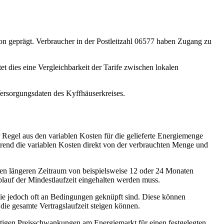
ion geprägt. Verbraucher in der Postleitzahl 06577 haben Zugang zu
t dies eine Vergleichbarkeit der Tarife zwischen lokalen
 Versorgungsdaten des Kyffhäuserkreises.
r Regel aus den variablen Kosten für die gelieferte Energiemenge
rend die variablen Kosten direkt von der verbrauchten Menge und
 einen längeren Zeitraum von beispielsweise 12 oder 24 Monaten
blauf der Mindestlaufzeit eingehalten werden muss.
die jedoch oft an Bedingungen geknüpft sind. Diese können
die gesamte Vertragslaufzeit steigen können.
ristigen Preisschwankungen am Energiemarkt für einen festgelegten