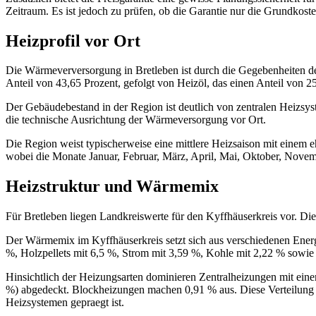
Zeitraum. Es ist jedoch zu prüfen, ob die Garantie nur die Grundkosten
Heizprofil vor Ort
Die Wärmeverversorgung in Bretleben ist durch die Gegebenheiten des
Anteil von 43,65 Prozent, gefolgt von Heizöl, das einen Anteil von 2
Der Gebäudebestand in der Region ist deutlich von zentralen Heizsyst
die technische Ausrichtung der Wärmeversorgung vor Ort.
Die Region weist typischerweise eine mittlere Heizsaison mit einem e
wobei die Monate Januar, Februar, März, April, Mai, Oktober, Novem
Heizstruktur und Wärmemix
Für Bretleben liegen Landkreiswerte für den Kyffhäuserkreis vor. Di
Der Wärmemix im Kyffhäuserkreis setzt sich aus verschiedenen Energ
%, Holzpellets mit 6,5 %, Strom mit 3,59 %, Kohle mit 2,22 % sowi
Hinsichtlich der Heizungsarten dominieren Zentralheizungen mit ei
%) abgedeckt. Blockheizungen machen 0,91 % aus. Diese Verteilung v
Heizsystemen gepraegt ist.