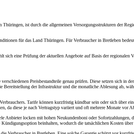
in Thüringen, ist durch die allgemeinen Versorgungsstrukturen der Reg
ditionen für das Land Thüringen. Für Verbraucher in Bretleben bedeute
iehlt sich eine Prüfung der aktuellen Angebote auf Basis der regionalen
 verschiedenen Preisbestandteile genau prüfen. Diese setzen sich in de
Bereitstellung der Infrastruktur und die monatliche Ablesung ab, wäh
des Verbrauchers. Tarife können kurzfristig kündbar sein oder sich über
n, da diese je nach Vertragstyp variiert und oft mehrere Monate vor A
Viele Anbieter locken mit hohen Neukundenboni oder Sofortzahlungen, 
ine Kündigungsoption beinhalten, wodurch die tatsächlichen Kosten über 
ür die Verbraucher in Bretleben. Eine solche Garantie schützt vor kurzf