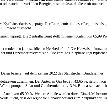
 oder auch die variablen Energiepreise umfasst, da diese oft unterschied
 Kyffhäuserkreises geprägt. Der Energiemix in dieser Region ist als g
5,0 Prozent ausmacht.
emen geprägt. Die Zentralheizung stellt mit einem Anteil von 65,99 Pr
her moderaten jahreszeitlichen Heizbedarf auf. Die Heizsaison konzent
ber und Dezember relevant sind. Die kernige Heizphase liegt typisch
e Daten basieren auf dem Zensus 2022 des Statistischen Bundesamtes.
ietraegern zusammen. Der Anteil an Gas beträgt 43,65 %, gefolgt von H
e Wärmepumpen, Solar und Geothermie mit 1,13 %. Biomasse macht ein
nem Anteil von 65,99 %. Weitere Anteile werden durch Einzel-Mehrrau
erdeutlicht, dass der regionale Gebäudebestand zum Zeitpunkt der Dat