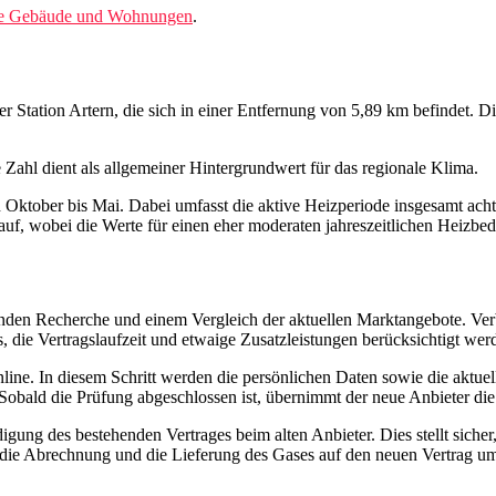
lle Gebäude und Wohnungen
.
r Station Artern, die sich in einer Entfernung von 5,89 km befindet. Di
e Zahl dient als allgemeiner Hintergrundwert für das regionale Klima.
n Oktober bis Mai. Dabei umfasst die aktive Heizperiode insgesamt ac
auf, wobei die Werte für einen eher moderaten jahreszeitlichen Heizbed
nden Recherche und einem Vergleich der aktuellen Marktangebote. Verb
, die Vertragslaufzeit und etwaige Zusatzleistungen berücksichtigt wer
line. In diesem Schritt werden die persönlichen Daten sowie die aktuel
Sobald die Prüfung abgeschlossen ist, übernimmt der neue Anbieter di
ung des bestehenden Vertrages beim alten Anbieter. Dies stellt siche
 die Abrechnung und die Lieferung des Gases auf den neuen Vertrag um