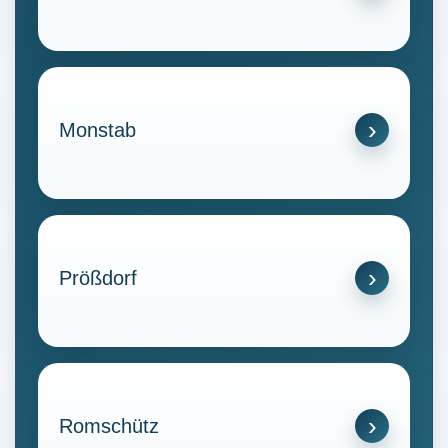
Monstab
Prößdorf
Romschütz