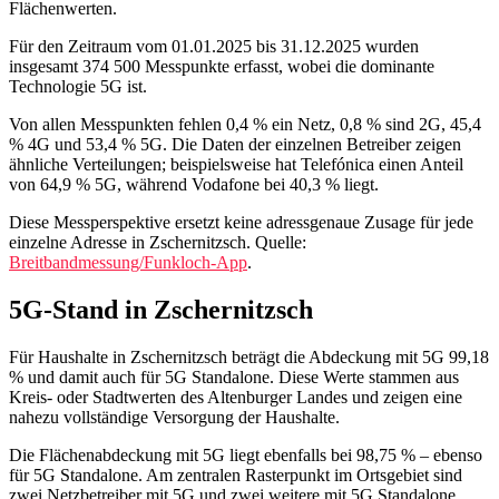
Flächenwerten.
Für den Zeitraum vom 01.01.2025 bis 31.12.2025 wurden
insgesamt 374 500 Messpunkte erfasst, wobei die dominante
Technologie 5G ist.
Von allen Messpunkten fehlen 0,4 % ein Netz, 0,8 % sind 2G, 45,4
% 4G und 53,4 % 5G. Die Daten der einzelnen Betreiber zeigen
ähnliche Verteilungen; beispielsweise hat Telefónica einen Anteil
von 64,9 % 5G, während Vodafone bei 40,3 % liegt.
Diese Messperspektive ersetzt keine adressgenaue Zusage für jede
einzelne Adresse in Zschernitzsch. Quelle:
Breitbandmessung/Funkloch-App
.
5G-Stand in Zschernitzsch
Für Haushalte in Zschernitzsch beträgt die Abdeckung mit 5G 99,18
% und damit auch für 5G Standalone. Diese Werte stammen aus
Kreis- oder Stadtwerten des Altenburger Landes und zeigen eine
nahezu vollständige Versorgung der Haushalte.
Die Flächenabdeckung mit 5G liegt ebenfalls bei 98,75 % – ebenso
für 5G Standalone. Am zentralen Rasterpunkt im Ortsgebiet sind
zwei Netzbetreiber mit 5G und zwei weitere mit 5G Standalone