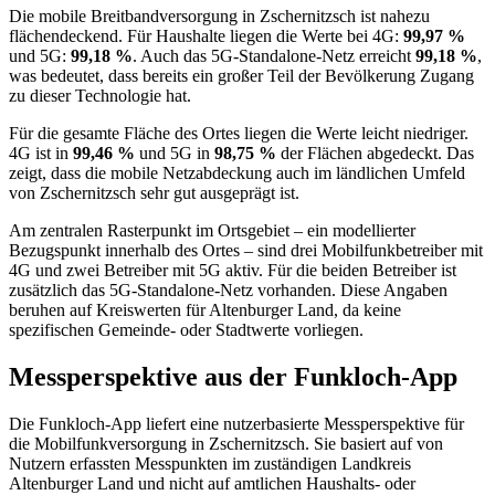
Die mobile Breitbandversorgung in Zschernitzsch ist nahezu
flächendeckend. Für Haushalte liegen die Werte bei 4G:
99,97 %
und 5G:
99,18 %
. Auch das 5G-Standalone-Netz erreicht
99,18 %
,
was bedeutet, dass bereits ein großer Teil der Bevölkerung Zugang
zu dieser Technologie hat.
Für die gesamte Fläche des Ortes liegen die Werte leicht niedriger.
4G ist in
99,46 %
und 5G in
98,75 %
der Flächen abgedeckt. Das
zeigt, dass die mobile Netzabdeckung auch im ländlichen Umfeld
von Zschernitzsch sehr gut ausgeprägt ist.
Am zentralen Rasterpunkt im Ortsgebiet – ein modellierter
Bezugspunkt innerhalb des Ortes – sind drei Mobilfunkbetreiber mit
4G und zwei Betreiber mit 5G aktiv. Für die beiden Betreiber ist
zusätzlich das 5G-Standalone-Netz vorhanden. Diese Angaben
beruhen auf Kreiswerten für Altenburger Land, da keine
spezifischen Gemeinde- oder Stadtwerte vorliegen.
Messperspektive aus der Funkloch-App
Die Funkloch-App liefert eine nutzerbasierte Messperspektive für
die Mobilfunkversorgung in Zschernitzsch. Sie basiert auf von
Nutzern erfassten Messpunkten im zuständigen Landkreis
Altenburger Land und nicht auf amtlichen Haushalts- oder