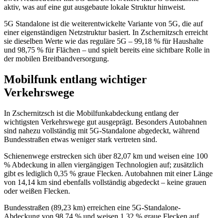
aktiv, was auf eine gut ausgebaute lokale Struktur hinweist.
5G Standalone ist die weiterentwickelte Variante von 5G, die auf
einer eigenständigen Netzstruktur basiert. In Zschernitzsch erreicht
sie dieselben Werte wie das reguläre 5G – 99,18 % für Haushalte
und 98,75 % für Flächen – und spielt bereits eine sichtbare Rolle in
der mobilen Breitbandversorgung.
Mobilfunk entlang wichtiger
Verkehrswege
In Zschernitzsch ist die Mobilfunkabdeckung entlang der
wichtigsten Verkehrswege gut ausgeprägt. Besonders Autobahnen
sind nahezu vollständig mit 5G-Standalone abgedeckt, während
Bundesstraßen etwas weniger stark vertreten sind.
Schienenwege erstrecken sich über 82,07 km und weisen eine 100
% Abdeckung in allen viergängigen Technologien auf; zusätzlich
gibt es lediglich 0,35 % graue Flecken. Autobahnen mit einer Länge
von 14,14 km sind ebenfalls vollständig abgedeckt – keine grauen
oder weißen Flecken.
Bundesstraßen (89,23 km) erreichen eine 5G-Standalone-
Abdeckung von 98,74 % und weisen 1,32 % graue Flecken auf.