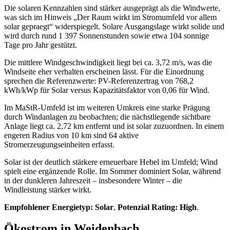
Die solaren Kennzahlen sind stärker ausgeprägt als die Windwerte,
was sich im Hinweis „Der Raum wirkt im Stromumfeld vor allem
solar gepraegt“ widerspiegelt. Solare Ausgangslage wirkt solide und
wird durch rund 1 397 Sonnenstunden sowie etwa 104 sonnige
Tage pro Jahr gestützt.
Die mittlere Windgeschwindigkeit liegt bei ca. 3,72 m/s, was die
Windseite eher verhalten erscheinen lässt. Für die Einordnung
sprechen die Referenzwerte: PV-Referenzertrag von 768,2
kWh/kWp für Solar versus Kapazitätsfaktor von 0,06 für Wind.
Im MaStR‑Umfeld ist im weiteren Umkreis eine starke Prägung
durch Windanlagen zu beobachten; die nächstliegende sichtbare
Anlage liegt ca. 2,72 km entfernt und ist solar zuzuordnen. In einem
engeren Radius von 10 km sind 64 aktive
Stromerzeugungseinheiten erfasst.
Solar ist der deutlich stärkere erneuerbare Hebel im Umfeld; Wind
spielt eine ergänzende Rolle. Im Sommer dominiert Solar, während
in der dunkleren Jahreszeit – insbesondere Winter – die
Windleistung stärker wirkt.
Empfohlener Energietyp: Solar
,
Potenzial Rating: High
.
Ökostrom in Weidenbach